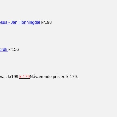
esus - Jan Honningdal
kr
198
rdli
kr
156
var: kr199.
kr
179
Nåværende pris er: kr179.