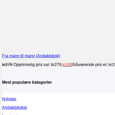
Fra mann til mann (Andaktsbok)
kr
279
Opprinnelig pris var: kr279.
kr
199
Nåværende pris er: kr1
Mest populære kategorier
Nyheter
Andaktsboker