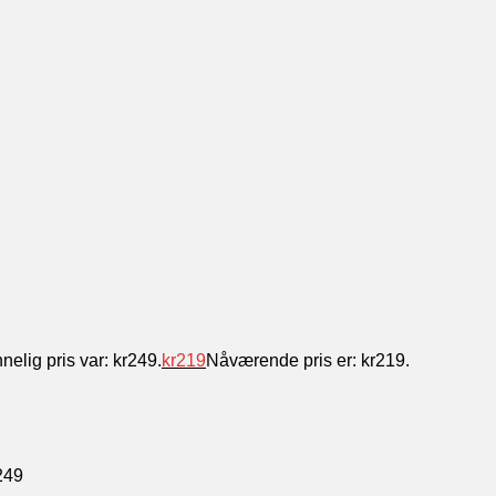
nelig pris var: kr249.
kr
219
Nåværende pris er: kr219.
249