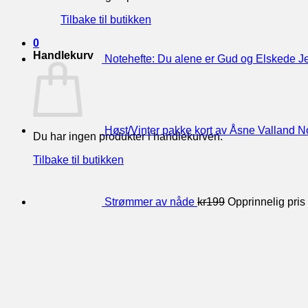
Tilbake til butikken
0
Handlekurv
Notehefte: Du alene er Gud og Elskede J
Høst/Vinter pakke kort av Åsne Valland No
Du har ingen produkter i handlekurven.
Tilbake til butikken
Strømmer av nåde
kr
199
Opprinnelig pris 