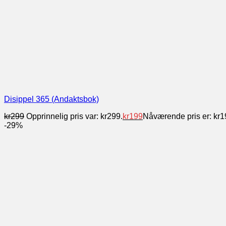
Disippel 365 (Andaktsbok)
kr
299
Opprinnelig pris var: kr299.
kr
199
Nåværende pris er: kr1
-29%