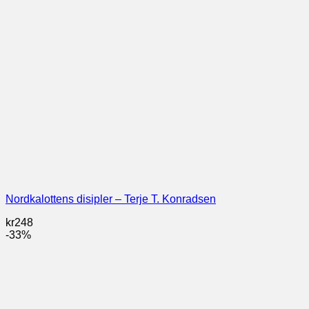
Nordkalottens disipler – Terje T. Konradsen
kr
248
-33%