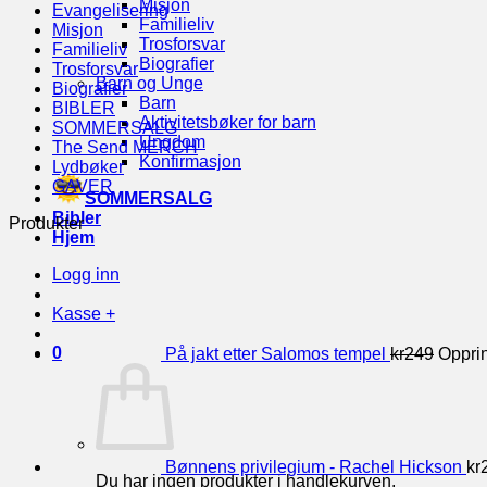
Misjon
Evangelisering
Familieliv
Misjon
Trosforsvar
Familieliv
Biografier
Trosforsvar
Barn og Unge
Biografier
Barn
BIBLER
Aktivitetsbøker for barn
SOMMERSALG
Ungdom
The Send MERCH
Konfirmasjon
Lydbøker
GAVER
SOMMERSALG
Bibler
Produkter
Hjem
Logg inn
Kasse
+
0
På jakt etter Salomos tempel
kr
249
Opprin
Bønnens privilegium - Rachel Hickson
kr
Du har ingen produkter i handlekurven.