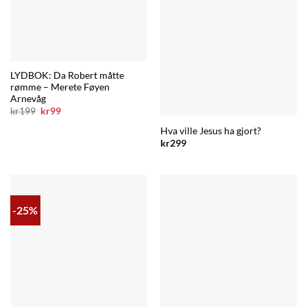
LYDBOK: Da Robert måtte
rømme – Merete Føyen
Arnevåg
Opprinnelig
Nåværende
kr
199
kr
99
pris
pris
var:
er:
Hva ville Jesus ha gjort?
kr199.
kr99.
kr
299
-25%