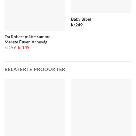
Baby Bibel
kr
249
Da Robert måtte rømme –
Merete Føyen Arnevåg
Opprinnelig
Nåværende
kr
199
kr
149
pris
pris
var:
er:
kr199.
kr149.
RELATERTE PRODUKTER