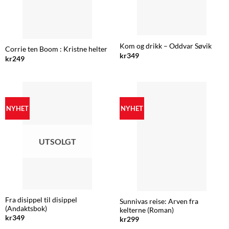
Kom og drikk – Oddvar Søvik
Corrie ten Boom : Kristne helter
kr
349
kr
249
NYHET
NYHET
UTSOLGT
Fra disippel til disippel
Sunnivas reise: Arven fra
(Andaktsbok)
kelterne (Roman)
kr
349
kr
299