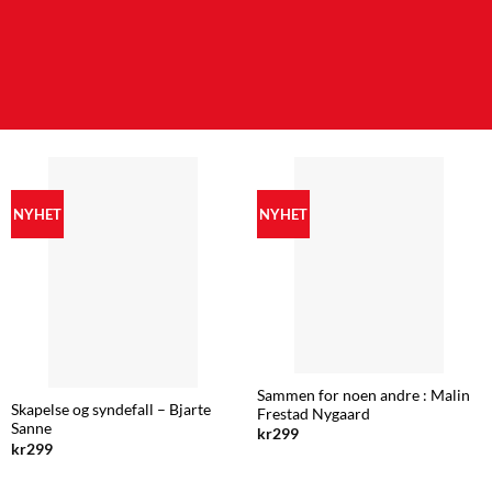
NYHET
NYHET
Sammen for noen andre : Malin
Skapelse og syndefall – Bjarte
Frestad Nygaard
Sanne
kr
299
kr
299