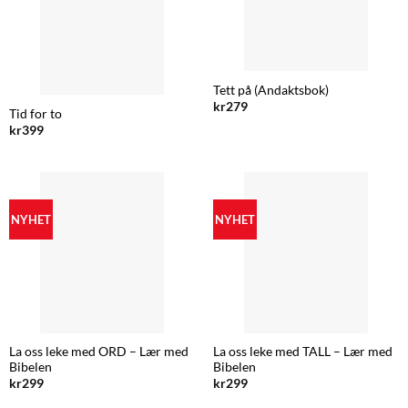
Tett på (Andaktsbok)
kr
279
Tid for to
kr
399
NYHET
NYHET
La oss leke med ORD – Lær med
La oss leke med TALL – Lær med
Bibelen
Bibelen
kr
299
kr
299