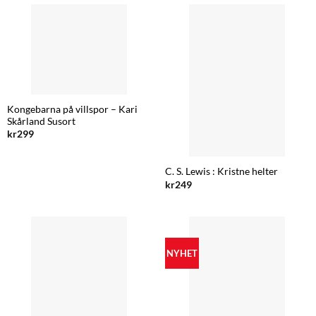
Kongebarna på villspor – Kari
Skårland Susort
kr
299
C. S. Lewis : Kristne helter
kr
249
NYHET