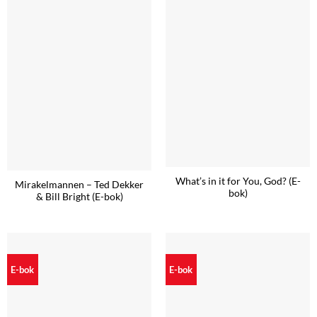
What’s in it for You, God? (E-
Mirakelmannen – Ted Dekker
bok)
& Bill Bright (E-bok)
E-bok
E-bok