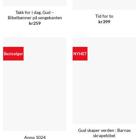
Takk for i dag, Gud –
Tid for to
Bibelbønner på sengekanten
kr
399
kr
259
Bestselger
NYHET
Gud skaper verden : Barnas
skrapebibel
Anno 1024