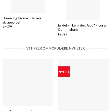
Daniel og løvene : Barnas
skrapebibel
Er det virkelig deg, Gud? – Loren
kr
179
Cunningham
kr
329
VI TIPSER OM POPULÆRE NYHETER
NYHET