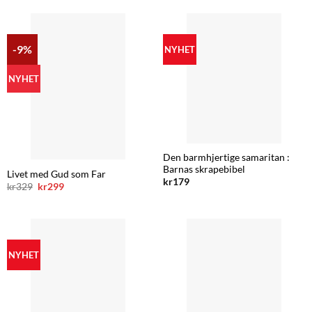
-9%
NYHET
NYHET
Den barmhjertige samaritan :
Barnas skrapebibel
Livet med Gud som Far
kr
179
Opprinnelig
Nåværende
kr
329
kr
299
pris
pris
var:
er:
kr329.
kr299.
NYHET