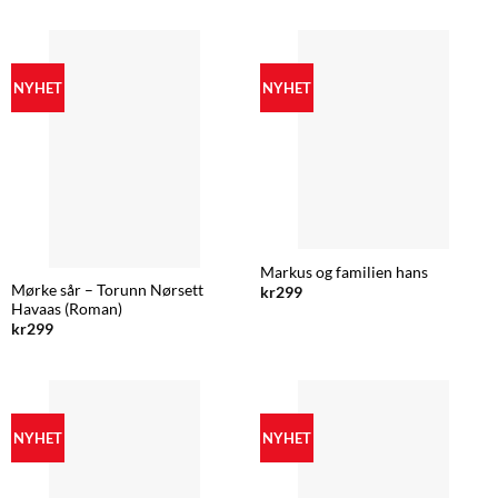
NYHET
NYHET
Markus og familien hans
Mørke sår – Torunn Nørsett
kr
299
Havaas (Roman)
kr
299
NYHET
NYHET