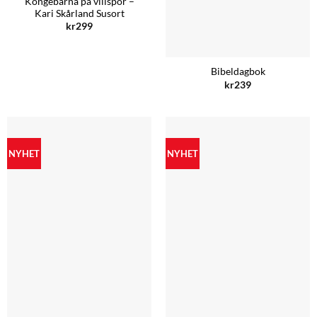
Kongebarna på villspor –
Kari Skårland Susort
kr
299
Bibeldagbok
kr
239
NYHET
NYHET