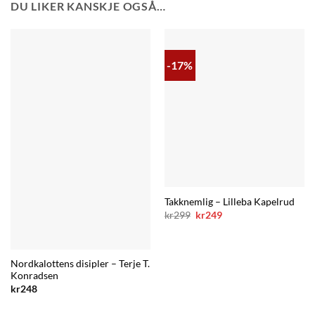
DU LIKER KANSKJE OGSÅ…
-17%
Takknemlig – Lilleba Kapelrud
Opprinnelig
Nåværende
kr
299
kr
249
pris
pris
var:
er:
kr299.
kr249.
Nordkalottens disipler – Terje T.
Konradsen
kr
248