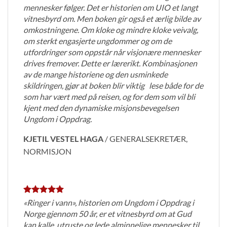
mennesker følger. Det er historien om UIO et langt
vitnesbyrd om. Men boken gir også et ærlig bilde av
omkostningene. Om kloke og mindre kloke veivalg,
om sterkt engasjerte ungdommer og om de
utfordringer som oppstår når visjonære mennesker
drives fremover. Dette er lærerikt. Kombinasjonen
av de mange historiene og den usminkede
skildringen, gjør at boken blir viktig lese både for de
som har vært med på reisen, og for dem som vil bli
kjent med den dynamiske misjonsbevegelsen
Ungdom i Oppdrag.
KJETIL VESTEL HAGA
/
GENERALSEKRETÆR,
NORMISJON
«Ringer i vann», historien om Ungdom i Oppdrag i
Norge gjennom 50 år, er et vitnesbyrd om at Gud
kan kalle, utruste og lede alminnelige mennesker til