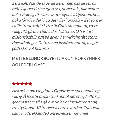
å trå galt. Når de så ærlig deler med oss de feil og
refleksjoner de har gjort seg underveis, blir denne
boka virkelig til å lære av for eget liv. Gjennom hele
boka får vi ta del i hva det vil si i praksis – det som er
UIOs “røde tråd”: Lytte til Guds stemme, og være
villig til å gå der Gud leder. Måten UIO har tatt
misjonsbefalingen på alvor, har virkelig fått store
ringvirkninger. Dette er en inspirerende og meget
godt skrevet historie.
METTE ELLINOR BOYE
/
DIAKON, FORKYNNER
OG LEDER I OASE
Historien om Ungdom i Oppdrag er spennende og
viktig. Å lese hvordan Gud åpnet dører og kalte nye
generasjoner til å gå nye veier, er inspirerende og
trostyrkende. Vi trenger å høre hvordan Guds kall
kan få vidtrekkende konsekvenser når unge