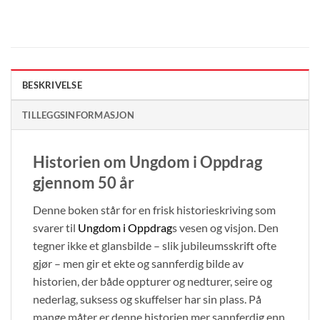
BESKRIVELSE
TILLEGGSINFORMASJON
Historien om Ungdom i Oppdrag
gjennom 50 år
Denne boken står for en frisk historieskriving som
svarer til
Ungdom i Oppdrag
s vesen og visjon. Den
tegner ikke et glansbilde – slik jubileumsskrift ofte
gjør – men gir et ekte og sannferdig bilde av
historien, der både oppturer og nedturer, seire og
nederlag, suksess og skuffelser har sin plass. På
mange måter er denne historien mer sannferdig enn