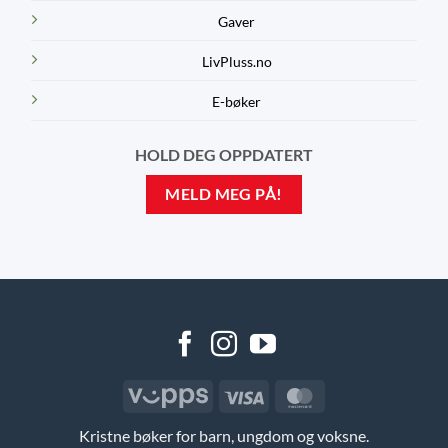
Gaver
LivPluss.no
E-bøker
HOLD DEG OPPDATERT
MELD MEG PÅ!
Vipps
Visa
MasterCard
Kristne bøker for barn, ungdom og voksne.