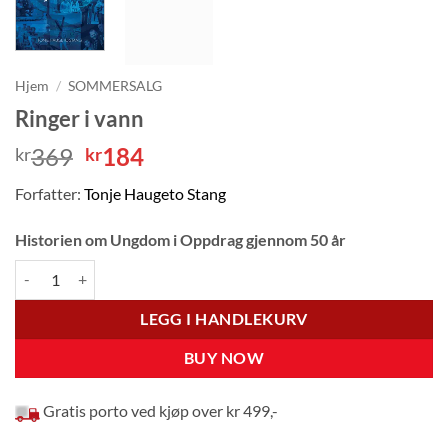
Hjem
/
SOMMERSALG
Ringer i vann
Opprinnelig
Nåværende
369
184
kr
kr
pris
pris
Forfatter:
Tonje Haugeto Stang
var:
er:
kr369.
kr184.
Historien om Ungdom i Oppdrag gjennom 50 år
Ringer i vann antall
LEGG I HANDLEKURV
BUY NOW
Gratis porto ved kjøp over kr 499,-