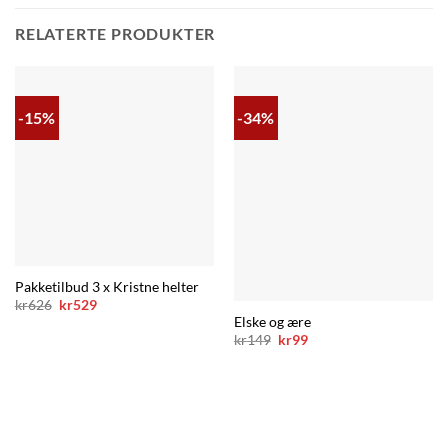
RELATERTE PRODUKTER
-15%
-34%
Pakketilbud 3 x Kristne helter
Opprinnelig
Nåværende
kr
626
kr
529
pris
pris
Elske og ære
var:
er:
Opprinnelig
Nåværende
kr
149
kr
99
kr626.
kr529.
pris
pris
var:
er:
kr149.
kr99.