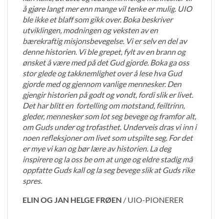
å gjøre langt mer enn mange vil tenke er mulig. UIO
ble ikke et blaff som gikk over. Boka beskriver
utviklingen, modningen og veksten av en
bærekraftig misjonsbevegelse. Vi er selv en del av
denne historien. Vi ble grepet, fylt av en brann og
ønsket å være med på det Gud gjorde. Boka ga oss
stor glede og takknemlighet over å lese hva Gud
gjorde med og gjennom vanlige mennesker. Den
gjengir historien på godt og vondt, fordi slik er livet.
Det har blitt en fortelling om motstand, feiltrinn,
gleder, mennesker som lot seg bevege og framfor alt,
om Guds under og trofasthet. Underveis dras vi inn i
noen refleksjoner om livet som utspilte seg. For det
er mye vi kan og bør lære av historien. La deg
inspirere og la oss be om at unge og eldre stadig må
oppfatte Guds kall og la seg bevege slik at Guds rike
spres.
ELIN OG JAN HELGE FRØEN
/
UIO-PIONERER