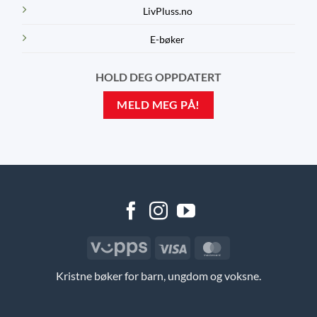
LivPluss.no
E-bøker
HOLD DEG OPPDATERT
MELD MEG PÅ!
Vipps
Visa
MasterCard
Kristne bøker for barn, ungdom og voksne.