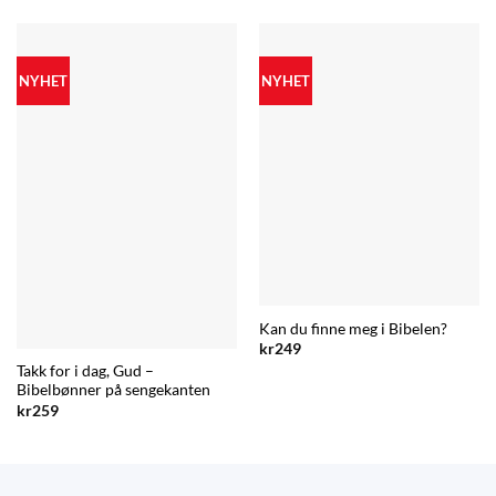
NYHET
NYHET
Kan du finne meg i Bibelen?
kr
249
Takk for i dag, Gud –
Bibelbønner på sengekanten
kr
259