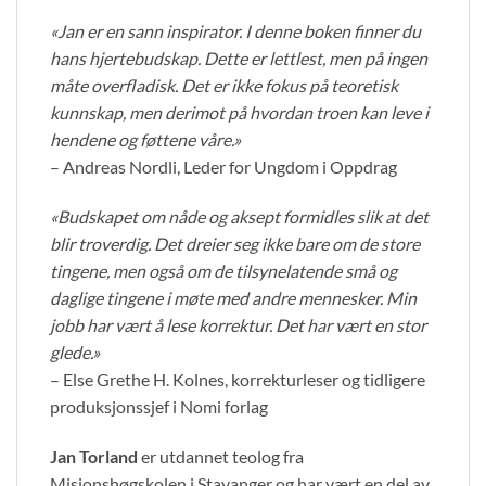
«Jan er en sann inspirator. I denne boken finner du
hans hjertebudskap. Dette er lettlest, men på ingen
måte overfladisk. Det er ikke fokus på teoretisk
kunnskap, men derimot på hvordan troen kan leve i
hendene og føttene våre.»
– Andreas Nordli, Leder for Ungdom i Oppdrag
«Budskapet om nåde og aksept formidles slik at det
blir troverdig. Det dreier seg ikke bare om de store
tingene, men også om de tilsynelatende små og
daglige tingene i møte med andre mennesker. Min
jobb har vært å lese korrektur. Det har vært en stor
glede.»
– Else Grethe H. Kolnes, korrekturleser og tidligere
produksjonssjef i Nomi forlag
Jan Torland
er utdannet teolog fra
Misjonshøgskolen i Stavanger og har vært en del av