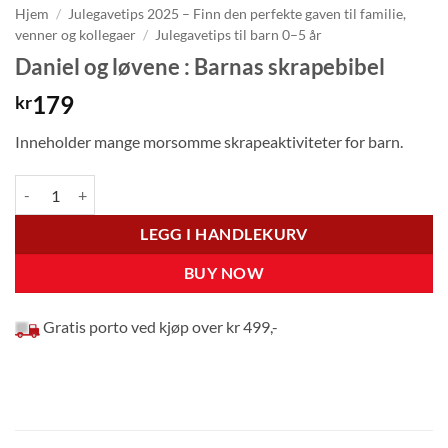
Hjem
/
Julegavetips 2025 – Finn den perfekte gaven til familie,
venner og kollegaer
/
Julegavetips til barn 0–5 år
Daniel og løvene : Barnas skrapebibel
179
kr
Inneholder mange morsomme skrapeaktiviteter for barn.
Daniel og løvene : Barnas skrapebibel antall
LEGG I HANDLEKURV
BUY NOW
Gratis porto ved kjøp over kr 499,-