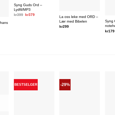
Syng Guds Ord –
Lydfil/MP3
Opprinnelig
Nåværende
kr
399
kr
379
La oss leke med ORD –
pris
pris
Syng 
Lær med Bibelen
var:
er:
 hans
kr399.
kr379.
noteh
kr
299
kr
179
-29%
BESTSELGER