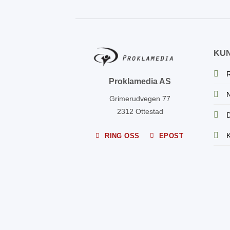
KU
R
Proklamedia AS
N
Grimerudvegen 77
2312 Ottestad
D
K
RING OSS
EPOST