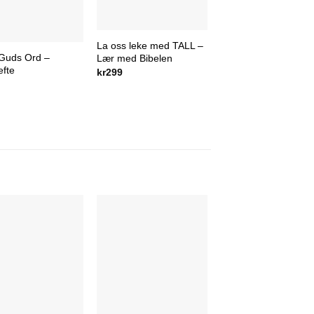
La oss leke med TALL –
Guds Ord –
Lær med Bibelen
efte
kr
299
Kristne helter : Elisa
Elliot
kr
199