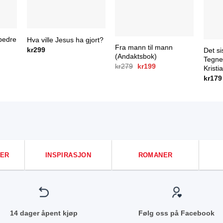
 bedre
Hva ville Jesus ha gjort?
Fra mann til mann
kr
299
Det si
(Andaktsbok)
Tegnet
Opprinnelig
Nåværende
kr
279
kr
199
Kristi
pris
pris
kr
179
var:
er:
kr279.
kr199.
ER
INSPIRASJON
ROMANER
14 dager åpent kjøp
Følg oss på Facebook