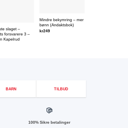
Mindre bekymring – mer
bønn (Andaktsbok)
ste slaget –
kr
249
s forsvarere 3 –
an Kapelrud
BARN
TILBUD
100% Sikre betalinger