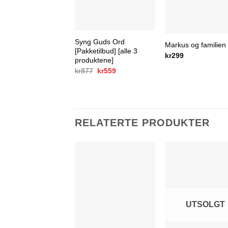
Syng Guds Ord
Markus og familien
[Pakketilbud] [alle 3
kr
299
produktene]
Opprinnelig
Nåværende
kr
877
kr
559
pris
pris
var:
er:
kr877.
kr559.
RELATERTE PRODUKTER
UTSOLGT