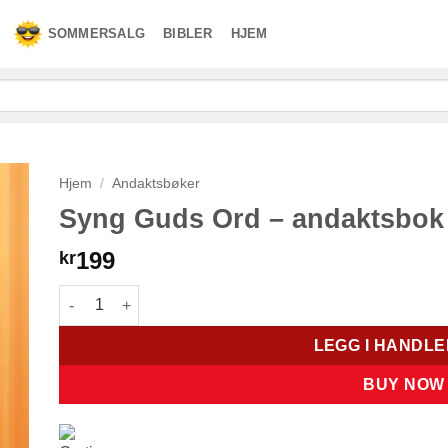
SOMMERSALG
BIBLER
HJEM
Hjem
/
Andaktsbøker
Syng Guds Ord – andaktsbok
199
kr
Syng Guds Ord - andaktsbok antall
LEGG I HANDL
BUY NOW