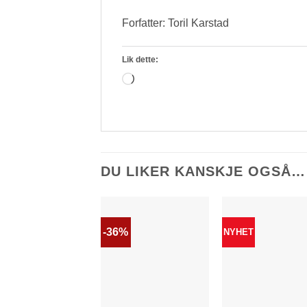
Forfatter: Toril Karstad
Lik dette:
Laster
inn...
DU LIKER KANSKJE OGSÅ…
-36%
NYHET