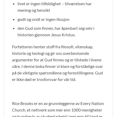
livet er ingen tilfeldighet – tilværelsen har
mening og hensikt
godt og ondt er ingen illusjon
den Gud som finnes, har åpenbart seg selv i
historien gjennom Jesus Kristus.
Forfatteren henter stoff fra filosofi, vitenskap,
historie og teologi og gir oss overbevisende
argumenter for at Gud finnes og er tilstede i livene
våre. I denne boka finner vi klare og forståelige svar
på de viktigste spørsmålene og forestillingene. Gud
er ikke død er trosforsvar for vår tid.
Rice Brooks er en av grunnleggerne av Every Nation
Church, et nettverk som mer enn 1000 menigheter
og hundrevis av studentarbeid i mer enn 60 land er