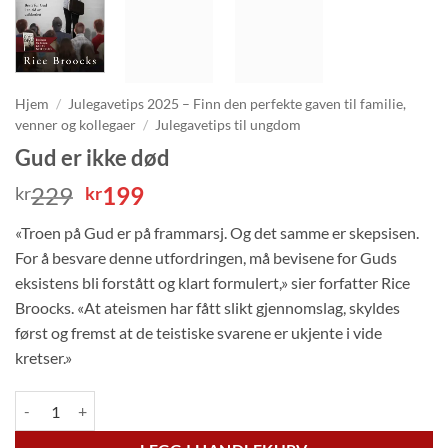
Hjem
/
Julegavetips 2025 – Finn den perfekte gaven til familie,
venner og kollegaer
/
Julegavetips til ungdom
Gud er ikke død
Opprinnelig
Nåværende
229
199
kr
kr
pris
pris
«Troen på Gud er på frammarsj. Og det samme er skepsisen.
var:
er:
For å besvare denne utfordringen, må bevisene for Guds
kr229.
kr199.
eksistens bli forstått og klart formulert,» sier forfatter Rice
Broocks. «At ateismen har fått slikt gjennomslag, skyldes
først og fremst at de teistiske svarene er ukjente i vide
kretser.»
Gud er ikke død antall