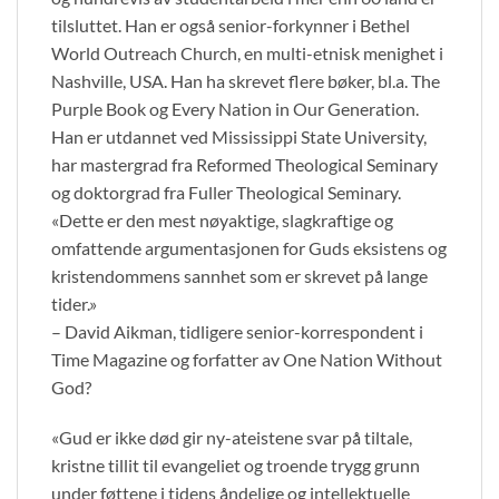
tilsluttet. Han er også senior-forkynner i Bethel
World Outreach Church, en multi-etnisk menighet i
Nashville, USA. Han ha skrevet flere bøker, bl.a. The
Purple Book og Every Nation in Our Generation.
Han er utdannet ved Mississippi State University,
har mastergrad fra Reformed Theological Seminary
og doktorgrad fra Fuller Theological Seminary.
«Dette er den mest nøyaktige, slagkraftige og
omfattende argumentasjonen for Guds eksistens og
kristendommens sannhet som er skrevet på lange
tider.»
– David Aikman, tidligere senior-korrespondent i
Time Magazine og forfatter av One Nation Without
God?
«Gud er ikke død gir ny-ateistene svar på tiltale,
kristne tillit til evangeliet og troende trygg grunn
under føttene i tidens åndelige og intellektuelle