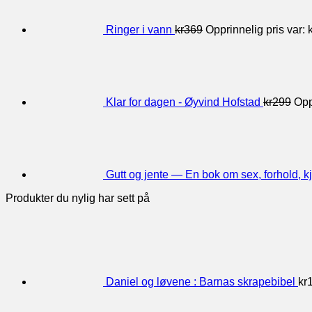
Ringer i vann
kr
369
Opprinnelig pris var: 
Klar for dagen - Øyvind Hofstad
kr
299
Opp
Gutt og jente — En bok om sex, forhold, kj
Produkter du nylig har sett på
Daniel og løvene : Barnas skrapebibel
kr