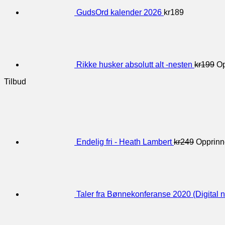
GudsOrd kalender 2026
kr
189
Rikke husker absolutt alt -nesten
kr
199
Op
Tilbud
Endelig fri - Heath Lambert
kr
249
Opprinne
Taler fra Bønnekonferanse 2020 (Digital n