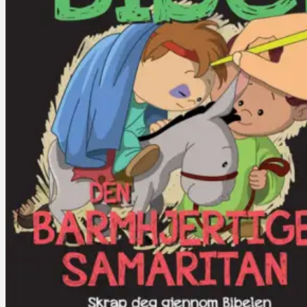
Misjon
Familieliv
Trosforsvar
Biografier
Barn og Unge
Barn
Aktivitetsbøker for barn
Ungdom
Konfirmasjon
SOMMERSALG
Bibler
Hjem
Logg inn
Kasse
+
0
Du har ingen produkter i handlekurven.