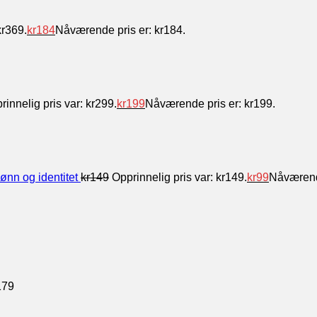
kr369.
kr
184
Nåværende pris er: kr184.
rinnelig pris var: kr299.
kr
199
Nåværende pris er: kr199.
ønn og identitet
kr
149
Opprinnelig pris var: kr149.
kr
99
Nåværende
179