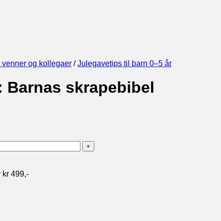
, venner og kollegaer
/
Julegavetips til barn 0–5 år
: Barnas skrapebibel
 kr 499,-