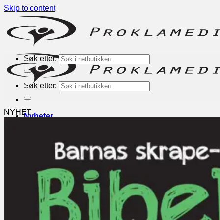
Skip to content
Søk etter:
Søk etter:
NYHET
Nyheter
Bøker
Kategorier
Inspirasjon
Andaktsbøker
Romaner
Alphakurs
Engelske
Andre forlag
TEMA
Bønn
Evangelisering