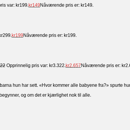
ris var: kr199.
kr
149
Nåværende pris er: kr149.
kr299.
kr
199
Nåværende pris er: kr199.
322
Opprinnelig pris var: kr3.322.
kr
2.657
Nåværende pris er: kr2.
arna hun har sett. «Hvor kommer alle babyene fra?» spurte hu
begynner, og om det er kjærlighet nok til alle.