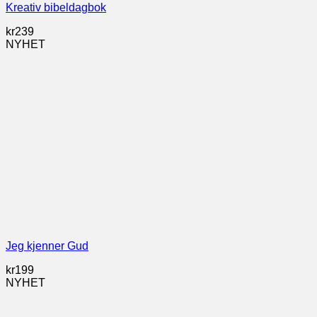
Kreativ bibeldagbok
kr
239
NYHET
Jeg kjenner Gud
kr
199
NYHET