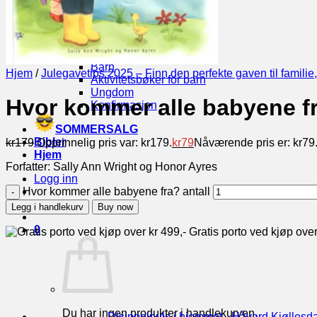
Misjon
Familieliv
Trosforsvar
Biografier
Barn og Unge
Barn
Hjem
/
Julegavetips 2025 – Finn den perfekte gaven til familie
Aktivitetsbøker for barn
Ungdom
Hvor kommer alle babyene f
Konfirmasjon
SOMMERSALG
Bibler
kr
179
Opprinnelig pris var: kr179.
kr
79
Nåværende pris er: kr79
Hjem
Forfatter: Sally Ann Wright og Honor Ayres
Logg inn
Hvor kommer alle babyene fra? antall
Kasse
+
Legg i handlekurv
Buy now
0
Gratis porto ved kjøp over
Du har ingen produkter i handlekurven.
Disippelpuls i hjemmet - Håvard Kjøllesda