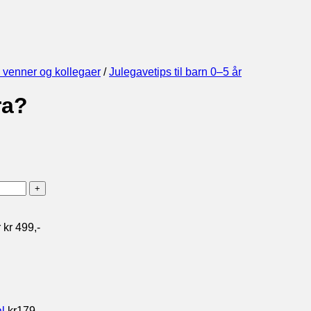
, venner og kollegaer
/
Julegavetips til barn 0–5 år
ra?
.
 kr 499,-
l
kr
179