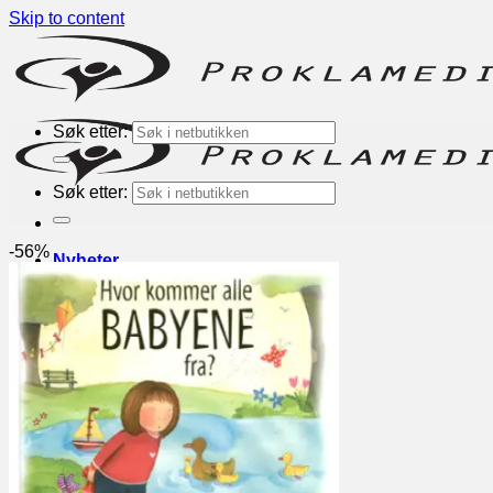
Skip to content
Søk etter:
Søk etter:
-56%
Nyheter
Bøker
Kategorier
Inspirasjon
Andaktsbøker
Romaner
Alphakurs
Engelske
Andre forlag
TEMA
Bønn
Evangelisering