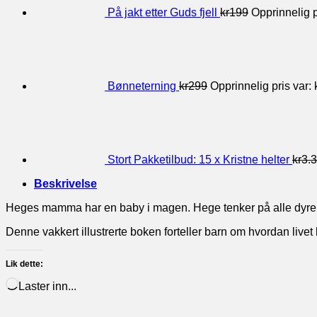
På jakt etter Guds fjell
kr
199
Opprinnelig p
Bønneterning
kr
299
Opprinnelig pris var: 
Stort Pakketilbud: 15 x Kristne helter
kr
3.
Beskrivelse
Heges mamma har en baby i magen. Hege tenker på alle dyreb
Denne vakkert illustrerte boken forteller barn om hvordan livet 
Lik dette:
Laster inn...