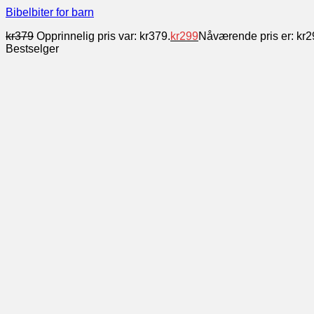
Bibelbiter for barn
kr
379
Opprinnelig pris var: kr379.
kr
299
Nåværende pris er: kr2
Bestselger