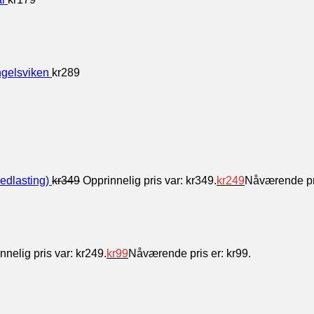
gelsviken
kr
289
edlasting)
kr
349
Opprinnelig pris var: kr349.
kr
249
Nåværende pri
nnelig pris var: kr249.
kr
99
Nåværende pris er: kr99.