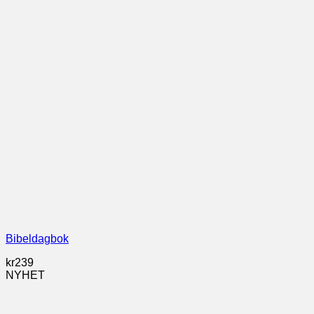
Bibeldagbok
kr
239
NYHET