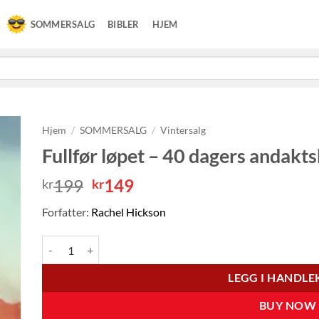
SOMMERSALG
BIBLER
HJEM
Hjem
/
SOMMERSALG
/
Vintersalg
Fullfør løpet – 40 dagers andakt
Opprinnelig
Nåværende
199
149
kr
kr
pris
pris
Forfatter:
Rachel Hickson
var:
er:
kr199.
kr149.
Fullfør løpet - 40 dagers andaktsbok antall
LEGG I HANDL
BUY NOW