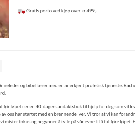
Gratis porto ved kjøp over kr 499,-
nneleder og bibellærer med en anerkjent profetisk tjeneste. Rache
rd.
lfør løpet» er en 40-dagers andaktsbok til hjelp for deg som vil le
 av oss har startet med en brennende iver. Vi tror at vi kan forandr
t vi mister fokus og begynner å tvile på vår evne til å fullføre løpet.