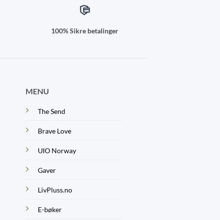
100% Sikre betalinger
MENU
The Send
Brave Love
UIO Norway
Gaver
LivPluss.no
E-bøker