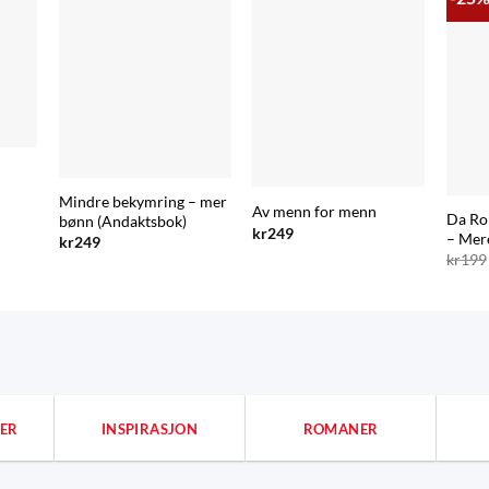
–
Mindre bekymring – mer
nde
Av menn for menn
Da Ro
bønn (Andaktsbok)
kr
249
– Mer
kr
249
kr
199
ER
INSPIRASJON
ROMANER