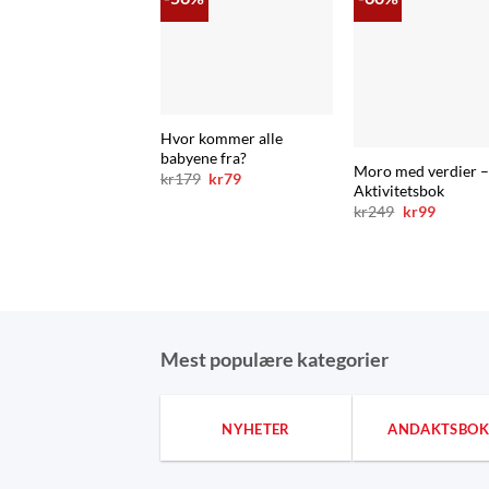
Hvor kommer alle
babyene fra?
Moro med verdier 
Opprinnelig
Nåværende
kr
179
kr
79
Aktivitetsbok
pris
pris
var:
er:
Opprinnelig
Nåvære
kr
249
kr
99
kr179.
kr79.
pris
pris
var:
er:
kr249.
kr99.
Mest populære kategorier
NYHETER
ANDAKTSBOK