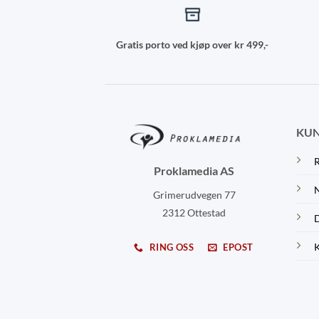
Gratis porto ved kjøp over kr 499,-
KUN
R
Proklamedia AS
N
Grimerudvegen 77
2312 Ottestad
D
K
RING OSS
EPOST