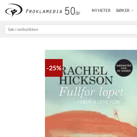
Skip
NYHETER
BØKER
to
content
Søk
etter:
-25%