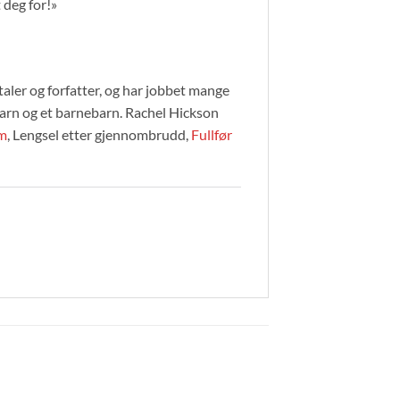
t deg for!»
ler og forfatter, og har jobbet mange
arn og et barnebarn. Rachel Hickson
um
, Lengsel etter gjennombrudd,
Fullfør