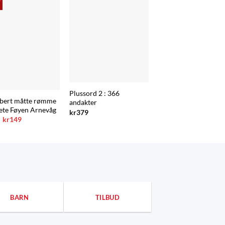
Plussord 2 : 366
bert måtte rømme
andakter
ete Føyen Arnevåg
kr
379
Opprinnelig
Nåværende
kr
149
pris
pris
var:
er:
kr199.
kr149.
BARN
TILBUD