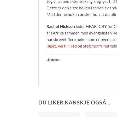
Jeg vil at andaktene skal gi deg lyst til 
Dette er den siste boken i serien av an
Med denne boken ønsker hun at du blir s
Rachel Hickson
leder HEARTCRY for CHA
år i Afrika sammen med evangelisten Re
har skrevet flere bøker som er oversatt 
løpet
,
Vei til Fred
og
Steg mot frihet
tidl
Lik dette:
DU LIKER KANSKJE OGSÅ…