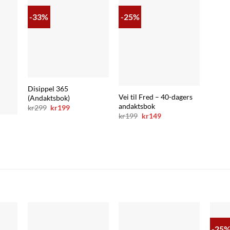
-33%
-25%
Disippel 365
Vei til Fred – 40-dagers
(Andaktsbok)
andaktsbok
Opprinnelig
Nåværende
kr
299
kr
199
pris
pris
Opprinnelig
Nåværende
kr
199
kr
149
var:
er:
pris
pris
kr299.
kr199.
var:
er:
kr199.
kr149.
ende
-25