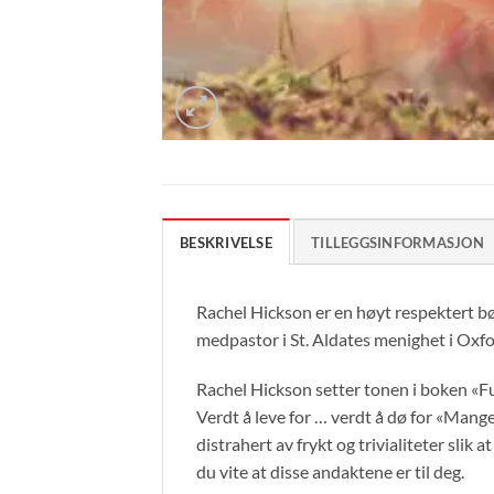
BESKRIVELSE
TILLEGGSINFORMASJON
Rachel Hickson er en høyt respektert bø
medpastor i St. Aldates menighet i Oxfo
Rachel Hickson setter tonen i boken «Ful
Verdt å leve for … verdt å dø for «Mange
distrahert av frykt og trivialiteter slik a
du vite at disse andaktene er til deg.