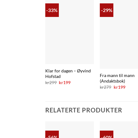
-33%
-29%
Klar for dagen – Øyvind
Fra mann til mann
Hofstad
(Andaktsbok)
Opprinnelig
Nåværende
kr
299
kr
199
pris
pris
Opprinnelig
Nåvær
kr
279
kr
199
var:
er:
pris
pris
kr299.
kr199.
var:
er:
kr279.
kr199.
RELATERTE PRODUKTER
-56%
-60%