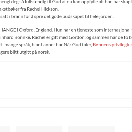
å hengi deg så fullstendig til Gud at du kan oppfylle alt han har skap
dakstbøker fra Rachel Hickson.
att i brann for å spre det gode budskapet til hele jorden.
NGE i Oxford, England. Hun har en tjeneste som internasjonal ta
inhard Bonnke. Rachel er gift med Gordon, og sammen har de to b
til mange språk, blant annet har Når Gud taler,
Bønnens privilegi
igere blitt utgitt på norsk.