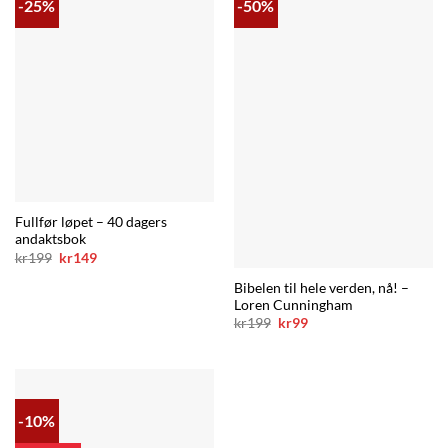
-25%
-50%
Fullfør løpet – 40 dagers
andaktsbok
Opprinnelig
Nåværende
kr
199
kr
149
pris
pris
var:
er:
Bibelen til hele verden, nå! –
kr199.
kr149.
Loren Cunningham
Opprinnelig
Nåværende
kr
199
kr
99
pris
pris
var:
er:
kr199.
kr99.
-10%