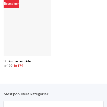
Bestselger
Strømmer av nåde
Opprinnelig
Nåværende
kr
199
kr
179
pris
pris
var:
er:
kr199.
kr179.
Mest populære kategorier