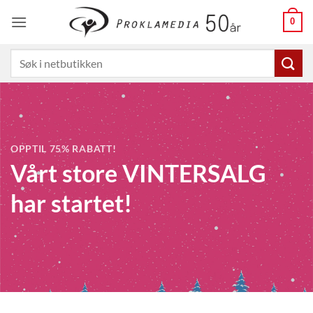
Skip
0
to
content
Søk
etter:
OPPTIL 75% RABATT!
Vårt store VINTERSALG
har startet!