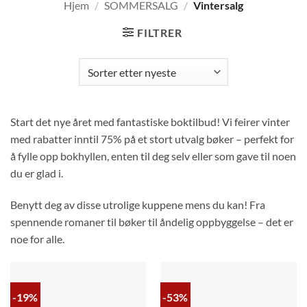
Hjem
/
SOMMERSALG
/
Vintersalg
FILTRER
Start det nye året med fantastiske boktilbud! Vi feirer vinter
med rabatter inntil 75% på et stort utvalg bøker – perfekt for
å fylle opp bokhyllen, enten til deg selv eller som gave til noen
du er glad i.
Benytt deg av disse utrolige kuppene mens du kan! Fra
spennende romaner til bøker til åndelig oppbyggelse – det er
noe for alle.
-19%
-53%