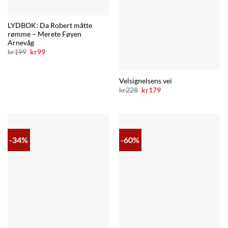
LYDBOK: Da Robert måtte
rømme – Merete Føyen
Arnevåg
Opprinnelig
Nåværende
kr
199
kr
99
pris
pris
var:
er:
kr199.
kr99.
Velsignelsens vei
Opprinnelig
Nåværende
kr
228
kr
179
pris
pris
var:
er:
kr228.
kr179.
-34%
-60%