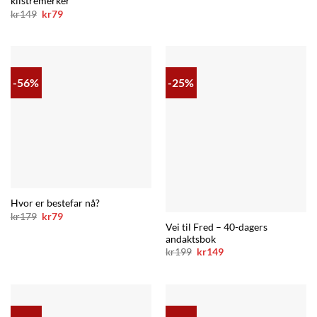
klistremerker
Opprinnelig
Nåværende
kr
149
kr
79
pris
pris
var:
er:
kr149.
kr79.
-56%
-25%
Hvor er bestefar nå?
Opprinnelig
Nåværende
kr
179
kr
79
pris
pris
Vei til Fred – 40-dagers
var:
er:
andaktsbok
kr179.
kr79.
Opprinnelig
Nåværende
kr
199
kr
149
pris
pris
var:
er:
kr199.
kr149.