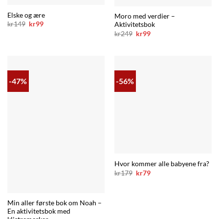
Elske og ære
Moro med verdier –
Opprinnelig
Nåværende
kr
149
kr
99
Aktivitetsbok
pris
pris
Opprinnelig
Nåværende
kr
249
kr
99
var:
er:
pris
pris
kr149.
kr99.
var:
er:
kr249.
kr99.
-47%
-56%
Hvor kommer alle babyene fra?
Opprinnelig
Nåværende
kr
179
kr
79
pris
pris
var:
er:
kr179.
kr79.
Min aller første bok om Noah –
En aktivitetsbok med