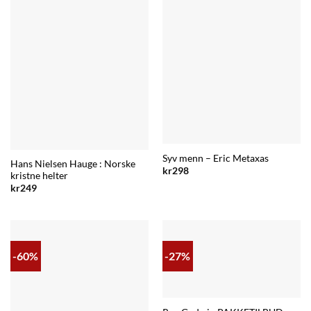
Syv menn – Eric Metaxas
Hans Nielsen Hauge : Norske
kr
298
kristne helter
kr
249
-60%
-27%