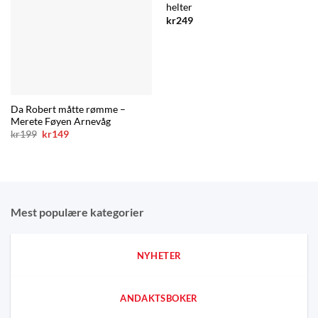
helter
kr
249
Da Robert måtte rømme –
Merete Føyen Arnevåg
Opprinnelig
Nåværende
kr
199
kr
149
pris
pris
var:
er:
kr199.
kr149.
Mest populære kategorier
NYHETER
ANDAKTSBOKER