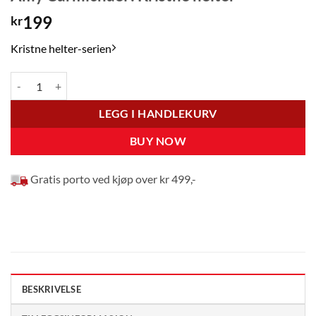
199
kr
Kristne helter-serien
Amy Carmichael : Kristne helter antall
LEGG I HANDLEKURV
BUY NOW
Gratis porto ved kjøp over kr 499,-
BESKRIVELSE