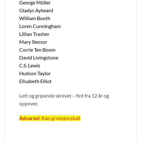
George Müller
Gladys Aylward
William Booth
Loren Cunningham
Lillian Trasher
Mary Slessor
Corrie Ten Boom
David Livingstone
C.S. Lewis
Hudson Taylor
Elisabeth Elliot
Lett og gripende skrevet – fint fra 12 år og
oppover.
Advarsel
: Kan gi misjonskall