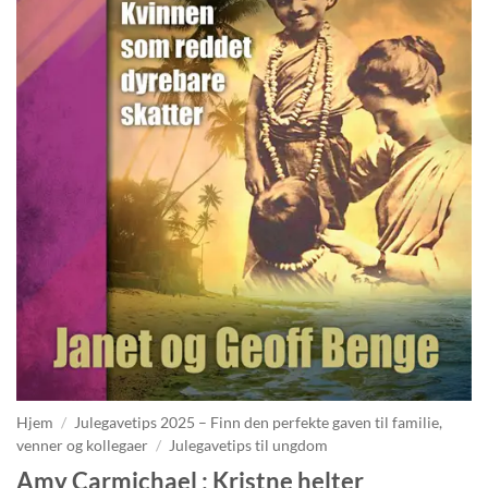
Hjem
/
Julegavetips 2025 – Finn den perfekte gaven til familie,
venner og kollegaer
/
Julegavetips til ungdom
Amy Carmichael : Kristne helter