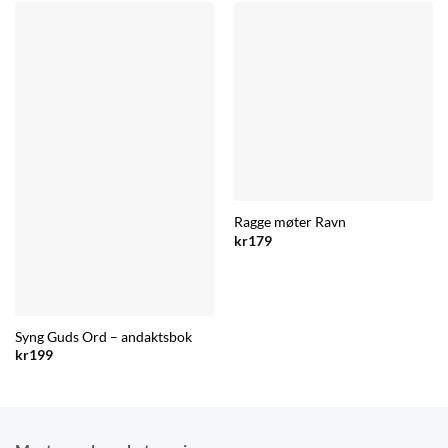
Ragge møter Ravn
kr
179
Syng Guds Ord – andaktsbok
kr
199