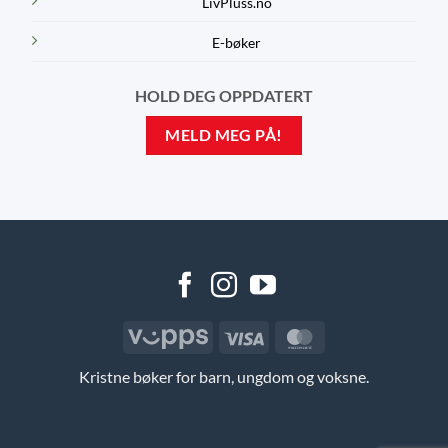
LivPluss.no
E-bøker
HOLD DEG OPPDATERT
MELD MEG PÅ!
Vipps
Visa
MasterCard
Kristne bøker for barn, ungdom og voksne.