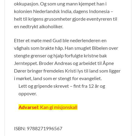
okkupasjon. Og som ung mann kjempet han i
kolonien Nederlandsk India, dagens Indonesia –
helt til krigens grusomheter gjorde eventyreren til
en nedtrykt alkoholiker.
Etter et møte med Gud ble nederlenderen en
våghals som brakte håp. Han smuglet Bibelen over
stengte grenser og hjalp forfulgte kristne bak
Jernteppet. Broder Andreas og arbeidet til Åpne
Dører bringer fremdeles Kristi lys til land som ligger
i mørket, land som er stengt for evangeliet.
Lett og gripende skrevet – fint fra 12 år og
oppover.
Advarsel
: Kan gi misjonskall
ISBN: 9788271996567