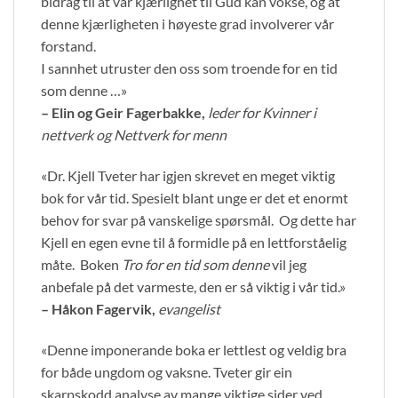
bidrag til at vår kjærlighet til Gud kan vokse, og at
denne kjærligheten i høyeste grad involverer vår
forstand.
I sannhet utruster den oss som troende for en tid
som denne …»
– Elin og Geir Fagerbakke,
leder for Kvinner i
nettverk og Nettverk for menn
«Dr. Kjell Tveter har igjen skrevet en meget viktig
bok for vår tid. Spesielt blant unge er det et enormt
behov for svar på vanskelige spørsmål. Og dette har
Kjell en egen evne til å formidle på en lettforståelig
måte. Boken
Tro for en tid som denne
vil jeg
anbefale på det varmeste, den er så viktig i vår tid.»
– Håkon Fagervik,
evangelist
«Denne imponerande boka er lettlest og veldig bra
for både ungdom og vaksne. Tveter gir ein
skarpskodd analyse av mange viktige sider ved