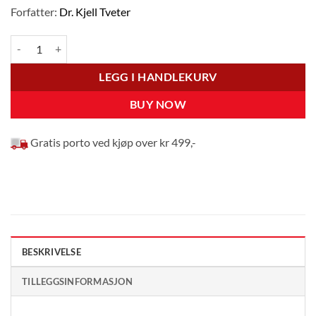
pris
pris
Forfatter:
Dr. Kjell Tveter
var:
er:
kr349.
kr306.
Tro for en tid som denne - Kjell J. Tveter antall
LEGG I HANDLEKURV
BUY NOW
Gratis porto ved kjøp over kr 499,-
BESKRIVELSE
TILLEGGSINFORMASJON