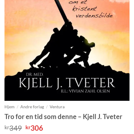
Hjem
/
Andre forlag
/
Ventura
Tro for en tid som denne – Kjell J. Tveter
Opprinnelig
Nåværende
349
306
kr
kr