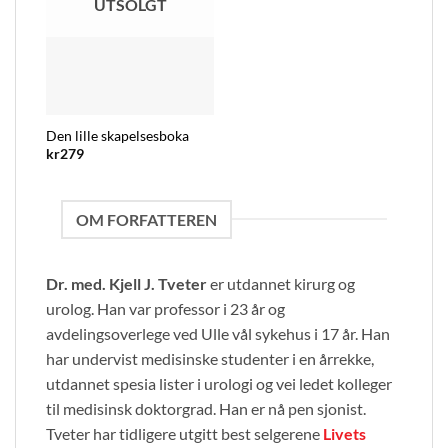
UTSOLGT
Den lille skapelsesboka
kr
279
OM FORFATTEREN
Dr. med. Kjell J. Tveter
er utdannet kirurg og
urolog. Han var professor i 23 år og
avdelingsoverlege ved Ulle vål sykehus i 17 år. Han
har undervist medisinske studenter i en årrekke,
utdannet spesia lister i urologi og vei ledet kolleger
til medisinsk doktorgrad. Han er nå pen sjonist.
Tveter har tidligere utgitt best selgerene
Livets