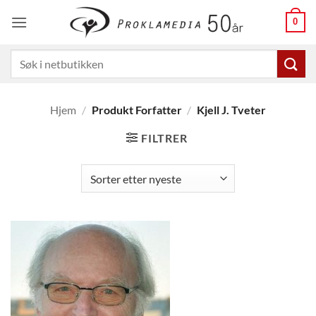
Skip
0
to
content
Søk
etter:
Hjem
/
Produkt Forfatter
/
Kjell J. Tveter
FILTRER