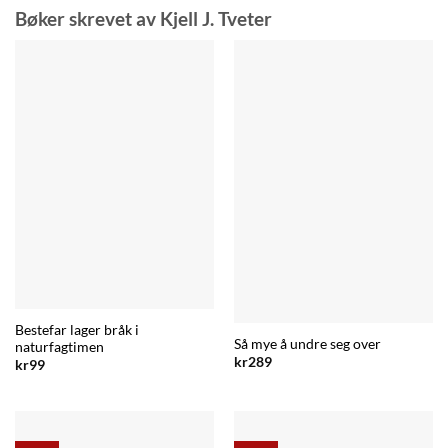
Bøker skrevet av Kjell J. Tveter
Bestefar lager bråk i
Så mye å undre seg over
naturfagtimen
kr
289
kr
99