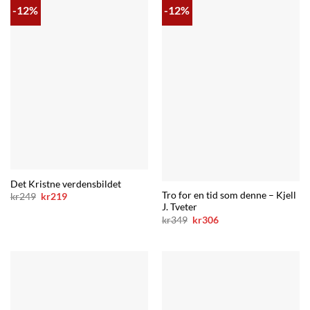
-12%
-12%
Det Kristne verdensbildet
Tro for en tid som denne – Kjell
Opprinnelig
Nåværende
kr
249
kr
219
pris
pris
J. Tveter
var:
er:
Opprinnelig
Nåværende
kr
349
kr
306
kr249.
kr219.
pris
pris
var:
er:
kr349.
kr306.