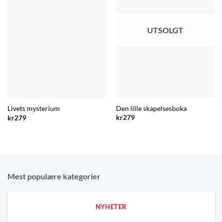
UTSOLGT
Den lille skapelsesboka
Livets mysterium
kr
279
kr
279
Mest populære kategorier
NYHETER