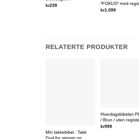
*FOKUS* med regis
kr
239
kr
1.099
RELATERTE PRODUKTER
Hverdagsbibelen 
/ Brun / uten regist
kr
999
Min takkebibel : Takk
Gud for venner og