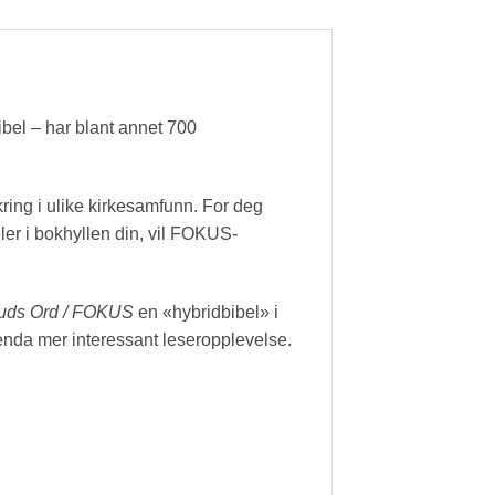
ibel – har blant annet 700
ing i ulike kirkesamfunn. For deg
bler i bokhyllen din, vil FOKUS-
Guds Ord / FOKUS
en «hybridbibel» i
enda mer interessant leseropplevelse.