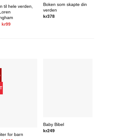
Boken som skapte din
n til hele verden,
verden
 Loren
kr
378
ingham
Opprinnelig
Nåværende
kr
99
pris
pris
var:
er:
kr199.
kr99.
%
T
Baby Bibel
kr
249
iter for barn