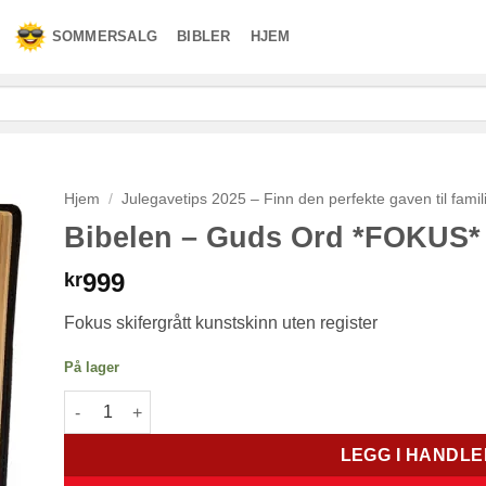
SOMMERSALG
BIBLER
HJEM
Hjem
/
Julegavetips 2025 – Finn den perfekte gaven til famil
Bibelen – Guds Ord *FOKUS* 
999
kr
Fokus skifergrått kunstskinn uten register
På lager
Bibelen – Guds Ord *FOKUS* uten register antall
LEGG I HANDL