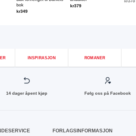
kr
379
bok
kr
379
kr
349
ER
INSPIRASJON
ROMANER
14 dager åpent kjøp
Følg oss på Facebook
NDESERVICE
FORLAGSINFORMASJON