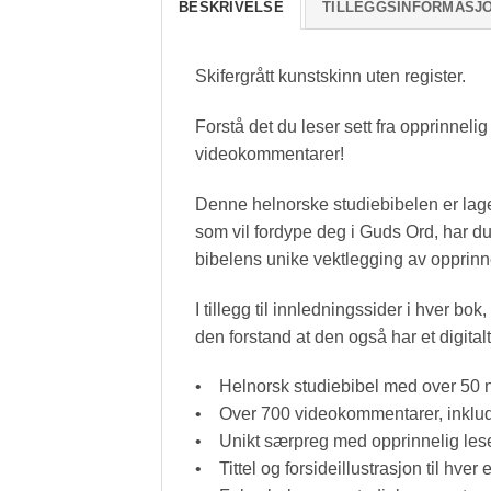
BESKRIVELSE
TILLEGGSINFORMASJ
Skifergrått kunstskinn uten register.
Forstå det du leser sett fra opprinnel
videokommentarer!
Denne helnorske studiebibelen er lage
som vil fordype deg i Guds Ord, har du 
bibelens unike vektlegging av opprinn
I tillegg til innledningssider i hver 
den forstand at den også har et digit
• Helnorsk studiebibel med over 50 n
• Over 700 videokommentarer, inkluder
• Unikt særpreg med opprinnelig lese
• Tittel og forsideillustrasjon til hver