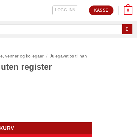
LOGG INN
0
KASSE
ie, venner og kollegaer
/
Julegavetips til han
uten register
EKURV