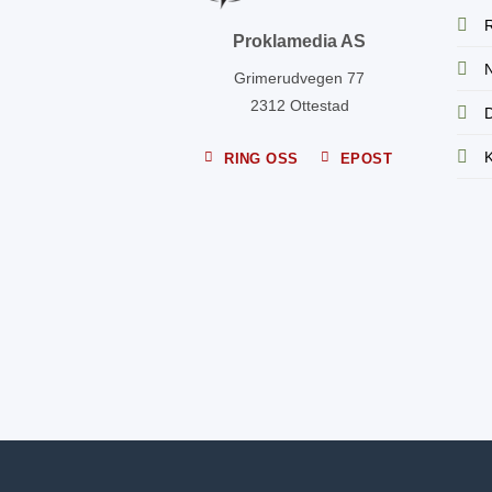
R
Proklamedia AS
N
Grimerudvegen 77
2312 Ottestad
D
K
RING OSS
EPOST