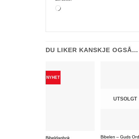
Laster
inn...
DU LIKER KANSKJE OGSÅ…
NYHET
UTSOLGT
Bibelen – Guds Or
Bibeldagbok