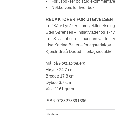
• Fokusbokser og studiekommentare
• Nøkkelvers for hver bok
REDAKTØRER FOR UTGIVELSEN
Leif Kåre Lysåker – prosjektledelse og
Sten Sørensen – initiativtager og skri
Leif S. Jacobsen – hovedansvar for t
Lise Katrine Baller – forlagsredaktør
Kjersti Briså Daoud – forlagsredaktør
Mål på
Fokusbibelen:
Høyde 24,7 cm
Bredde 17,3 cm
Dybde 3,7 cm
Vekt 1161 gram
ISBN 9788278391396
Lik dette: