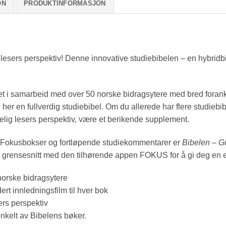
ON
PRODUKTINFORMASJON
ig lesers perspektiv! Denne innovative studiebibelen – en hybridb
t i samarbeid med over 50 norske bidragsytere med bred forankr
her en fullverdig studiebibel. Om du allerede har flere studiebi
elig lesers perspektiv, være et berikende supplement.
bok, Fokusbokser og fortløpende studiekommentarer er
Bibelen – 
alt grensesnitt med den tilhørende appen FOKUS for å gi deg en 
orske bidragsytere
t innledningsfilm til hver bok
rs perspektiv
 enkelt av Bibelens bøker.