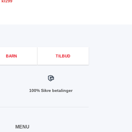
Opprinnelig
Nåværende
kr
299
pris
pris
var:
er:
kr379.
kr299.
BARN
TILBUD
100% Sikre betalinger
MENU