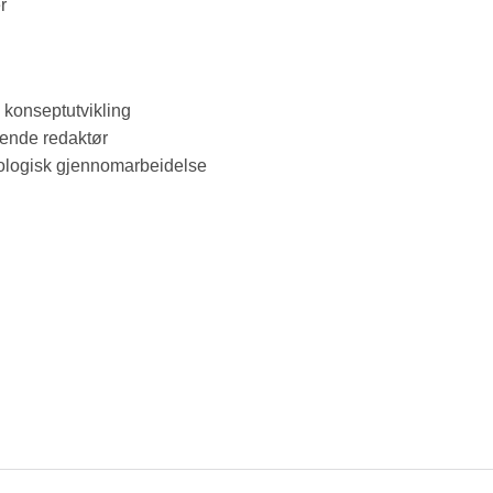
r
 konseptutvikling
vende redaktør
eologisk gjennomarbeidelse