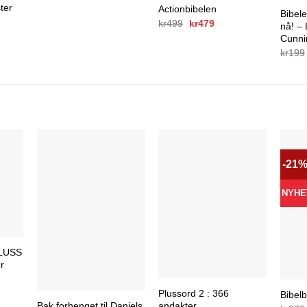
var:
er:
ter
Actionbibelen
Bibele
kr299.
kr199.
Opprinnelig
Nåværende
kr
499
kr
479
nå! –
pris
pris
Cunn
var:
er:
kr499.
kr479.
kr
199
-21
NYHE
PLUSS
er
Plussord 2 : 366
Bibelb
Bak forhenget til Daniels
andakter