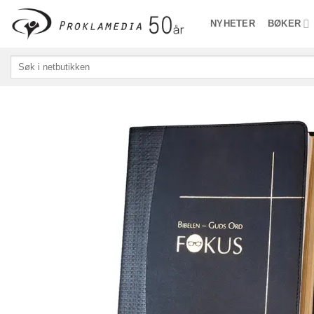
Skip
NYHETER
BØKER
to
content
Søk
etter: