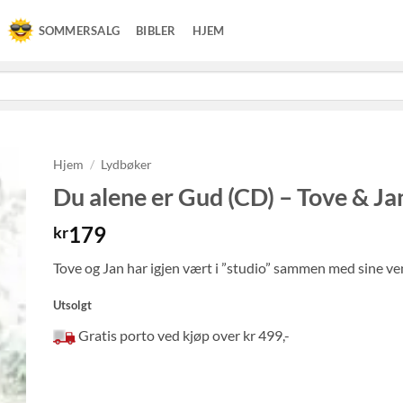
SOMMERSALG
BIBLER
HJEM
Hjem
/
Lydbøker
Du alene er Gud (CD) – Tove & J
179
kr
Tove og Jan har igjen vært i ”studio” sammen med sine ven
Utsolgt
Gratis porto ved kjøp over kr 499,-