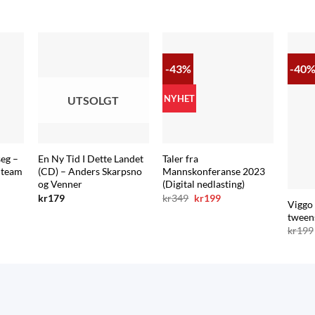
-43%
-40
NYHET
UTSOLGT
seg –
En Ny Tid I Dette Landet
Taler fra
 team
(CD) – Anders Skarpsno
Mannskonferanse 2023
og Venner
(Digital nedlasting)
nde
Opprinnelig
Nåværende
kr
179
kr
349
kr
199
Viggo 
pris
pris
var:
er:
tween
kr349.
kr199.
kr
199