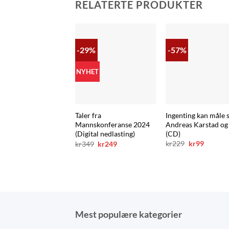
RELATERTE PRODUKTER
-29%
-57%
NYHET
Ingenting kan måle 
Taler fra
Andreas Karstad og
Mannskonferanse 2024
(CD)
(Digital nedlasting)
Opprinnelig
Nåvære
Opprinnelig
Nåværende
kr
229
kr
99
kr
349
kr
249
pris
pris
pris
pris
var:
er:
var:
er:
kr229.
kr99.
kr349.
kr249.
Mest populære kategorier