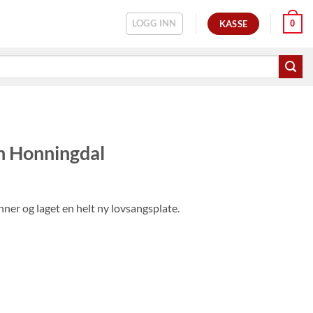
LOGG INN
0
KASSE
an Honningdal
ner og laget en helt ny lovsangsplate.