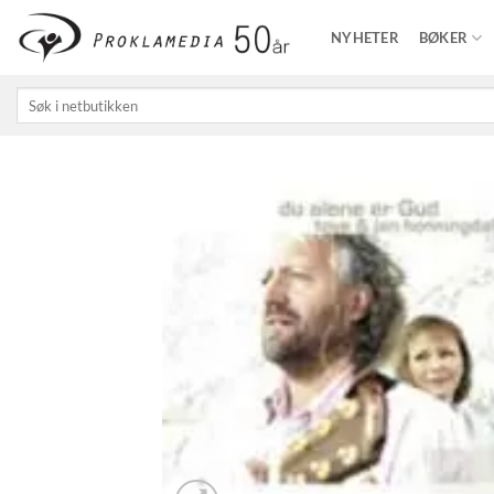
Skip
NYHETER
BØKER
to
content
Søk
etter: