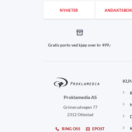
NYHETER
ANDAKTSBOK
Gratis porto ved kjøp over kr 499,-
KUN
R
Proklamedia AS
N
Grimerudvegen 77
2312 Ottestad
D
K
RING OSS
EPOST