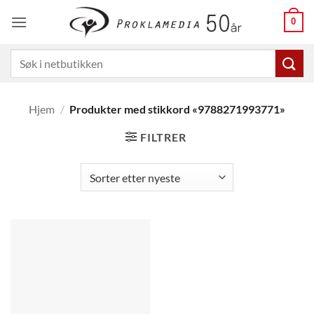
Skip
0
to
content
Søk
etter:
Hjem
/
Produkter med stikkord «9788271993771»
FILTRER