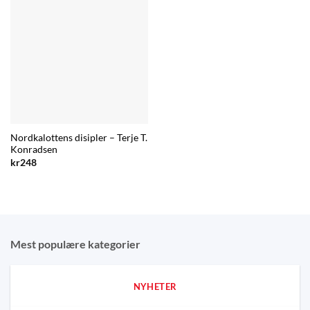
Nordkalottens disipler – Terje T.
Konradsen
kr
248
Mest populære kategorier
NYHETER