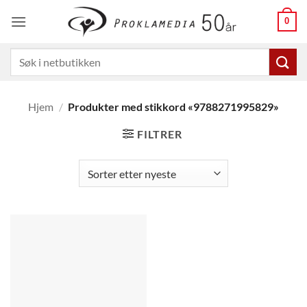
Skip
0
to
content
Søk
etter:
Hjem
/
Produkter med stikkord «9788271995829»
FILTRER