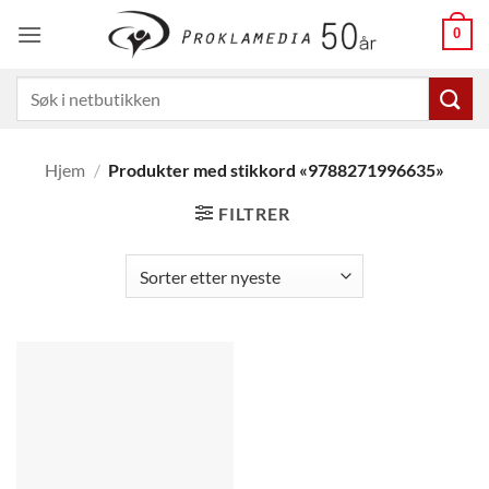
Skip
0
to
content
Søk
etter:
Hjem
/
Produkter med stikkord «9788271996635»
FILTRER