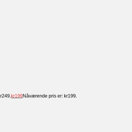
kr249.
kr
199
Nåværende pris er: kr199.