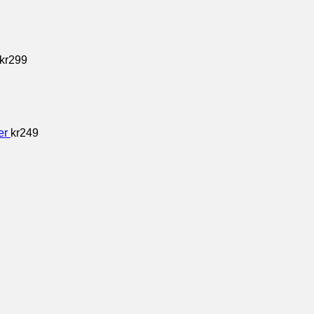
kr
299
er
kr
249