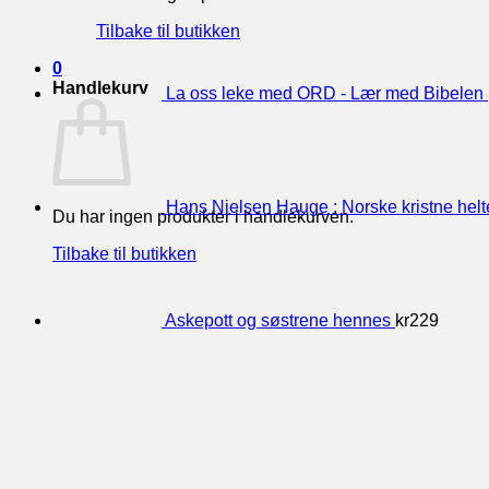
Tilbake til butikken
0
Handlekurv
La oss leke med ORD - Lær med Bibelen
Hans Nielsen Hauge : Norske kristne helt
Du har ingen produkter i handlekurven.
Tilbake til butikken
Askepott og søstrene hennes
kr
229