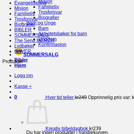
Misjon
Evangelisering
Familieliv
Misjon
Trosforsvar
Familieliv
Biografier
Trosforsvar
Barn og Unge
Biografier
Barn
BIBLER
Aktivitetsbøker for barn
SOMMERSALG
Ungdom
The Send MERCH
Konfirmasjon
Lydbøker
GAVER
SOMMERSALG
Bibler
Produkter
Hjem
Logg inn
Kasse
+
0
Hver tid teller
kr
249
Opprinnelig pris var: 
Kreativ bibeldagbok
kr
239
Du har ingen produkter i handlekurven.