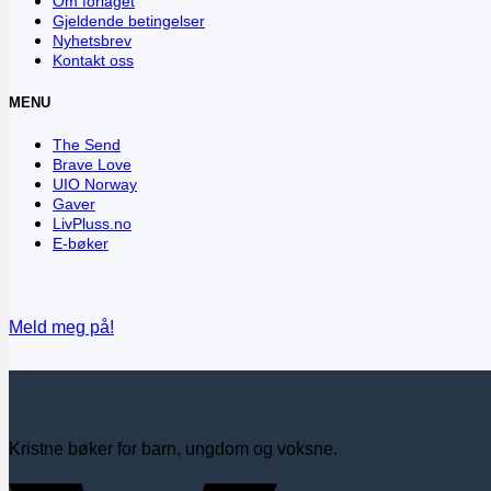
Om forlaget
Gjeldende betingelser
Nyhetsbrev
Kontakt oss
MENU
The Send
Brave Love
UIO Norway
Gaver
LivPluss.no
E-bøker
Meld meg på!
Kristne bøker for barn, ungdom og voksne.