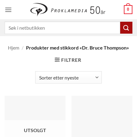
Skip
0
to
content
Søk
etter:
Hjem
/
Produkter med stikkord «Dr. Bruce Thompson»
FILTRER
UTSOLGT