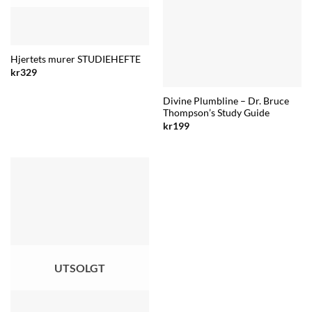
Hjertets murer STUDIEHEFTE
kr
329
Divine Plumbline – Dr. Bruce
Thompson’s Study Guide
kr
199
UTSOLGT