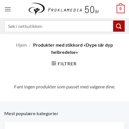
Skip
0
to
content
Søk
etter:
Hjem
/
Produkter med stikkord «Dype sår dyp
helbredelse»
FILTRER
Fant ingen produkter som passet med valgene dine.
Mest populære kategorier