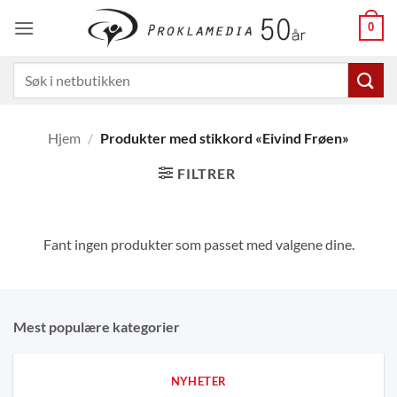
Skip
0
to
content
Søk
etter:
Hjem
/
Produkter med stikkord «Eivind Frøen»
FILTRER
Fant ingen produkter som passet med valgene dine.
Mest populære kategorier
NYHETER