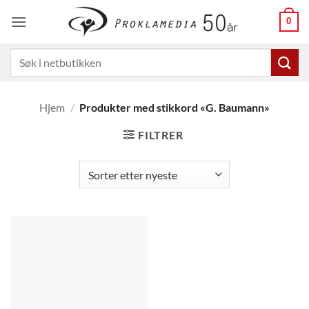
Skip
0
to
content
Søk
etter:
Hjem
/
Produkter med stikkord «G. Baumann»
FILTRER