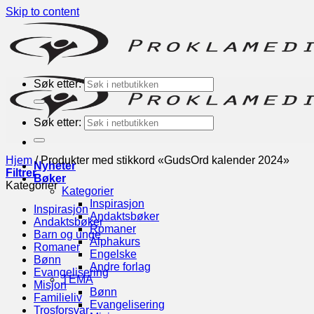
Skip to content
Søk etter:
Søk etter:
Hjem
/
Produkter med stikkord «GudsOrd kalender 2024»
Nyheter
Filtrer
Bøker
Kategorier
Kategorier
Inspirasjon
Inspirasjon
Andaktsbøker
Andaktsbøker
Romaner
Barn og unge
Alphakurs
Romaner
Engelske
Bønn
Andre forlag
Evangelisering
TEMA
Misjon
Bønn
Familieliv
Evangelisering
Trosforsvar