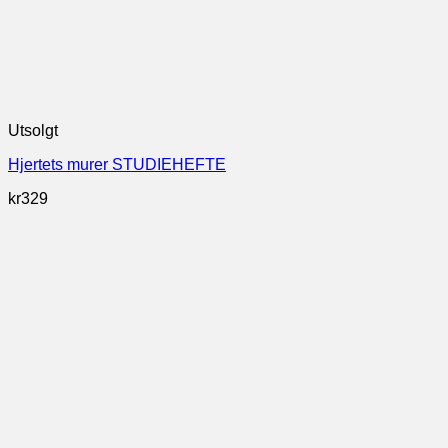
Utsolgt
Hjertets murer STUDIEHEFTE
kr
329