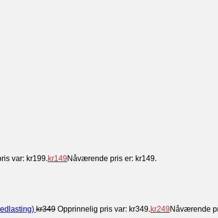
ris var: kr199.
kr
149
Nåværende pris er: kr149.
edlasting)
kr
349
Opprinnelig pris var: kr349.
kr
249
Nåværende pri