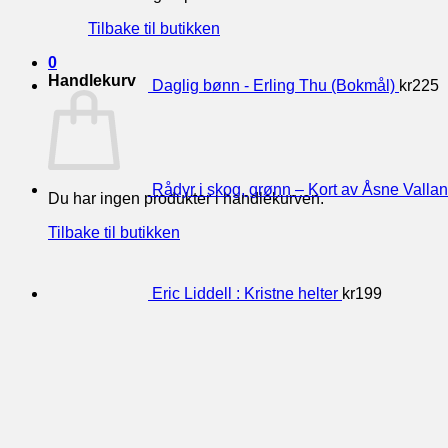
Tilbake til butikken
0
Handlekurv
Daglig bønn - Erling Thu (Bokmål)
kr
225
Rådyr i skog, grønn – Kort av Åsne Vallan
Du har ingen produkter i handlekurven.
Tilbake til butikken
Eric Liddell : Kristne helter
kr
199