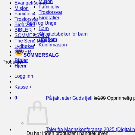
Misjon
Evangelisering
Familieliv
Misjon
Trosforsvar
Familieliv
Biografier
Trosforsvar
Barn og Unge
Biografier
Barn
BIBLER
Aktivitetsbøker for barn
SOMMERSALG
Ungdom
The Send MERCH
Konfirmasjon
Lydbøker
GAVER
SOMMERSALG
Bibler
Produkter
Hjem
Logg inn
Kasse
+
0
På jakt etter Guds fjell
kr
199
Opprinnelig p
Taler fra Mannskonferanse 2025 (Digital n
Du har ingen produkter i handlekurven.