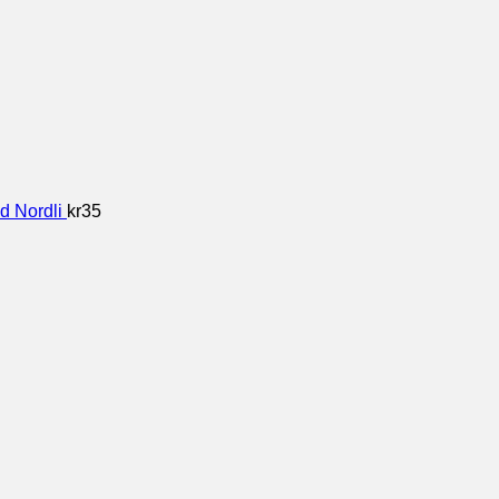
d Nordli
kr
35