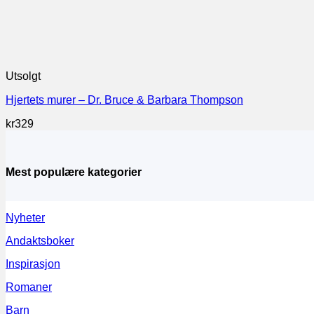
Utsolgt
Hjertets murer – Dr. Bruce & Barbara Thompson
kr
329
Mest populære kategorier
Nyheter
Andaktsboker
Inspirasjon
Romaner
Barn