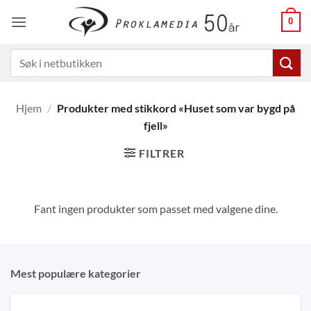
Skip
0
to
content
Søk
etter:
Hjem
/
Produkter med stikkord «Huset som var bygd på
fjell»
FILTRER
Fant ingen produkter som passet med valgene dine.
Mest populære kategorier