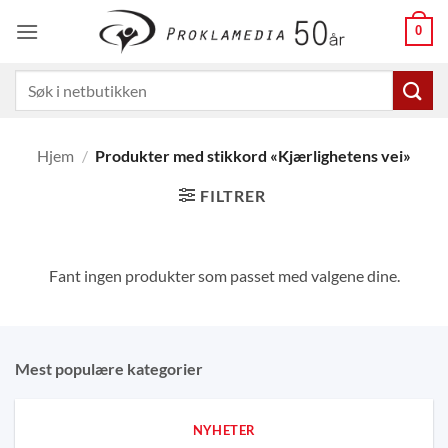
Skip
0
to
content
Søk
etter:
Hjem
/
Produkter med stikkord «Kjærlighetens vei»
FILTRER
Fant ingen produkter som passet med valgene dine.
Mest populære kategorier
NYHETER