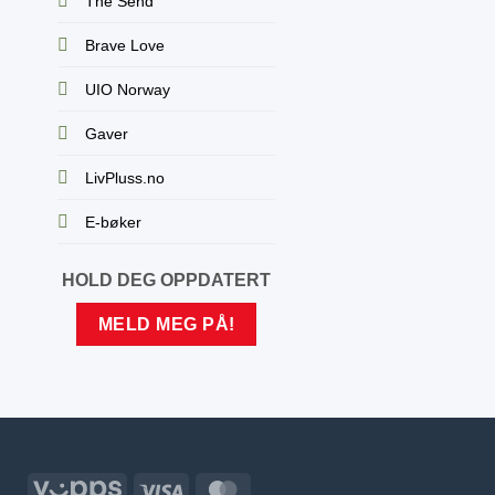
The Send
Brave Love
UIO Norway
Gaver
LivPluss.no
E-bøker
HOLD DEG OPPDATERT
MELD MEG PÅ!
Vipps
Visa
MasterCard