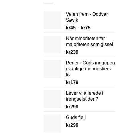
Veien frem - Oddvar
Søvik
Prisområde:
kr
45
–
kr
75
kr45
Når minoriteten tar
til
majoriteten som gissel
kr75
kr
239
Perler - Guds inngripen
i vanlige menneskers
liv
kr
179
Lever vi allerede i
trengselstiden?
kr
299
Guds fjell
kr
299