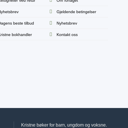
ettigheter ved retur
Om forlaget
yhetsbrev
Gjeldende betingelser
agens beste tilbud
Nyhetsbrev
ristne bokhandler
Kontakt oss
Kristne bøker for barn, ungdom og voksne.