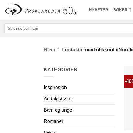
Skip
NYHETER
BØKER
to
content
Søk
etter:
Hjem
/
Produkter med stikkord «Nordli
KATEGORIER
-4
Inspirasjon
Andaktsbøker
Barn og unge
Romaner
Bønn