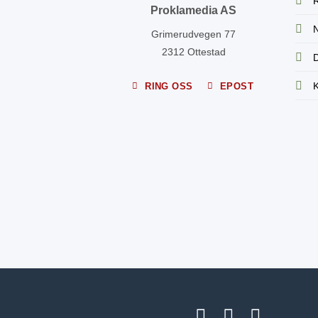
R
Proklamedia AS
N
Grimerudvegen 77
2312 Ottestad
D
K
RING OSS
EPOST