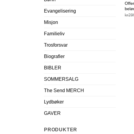
Offe
belø
Evangelisering
kr
29
Misjon
Familieliv
Trosforsvar
Biografier
BIBLER
SOMMERSALG
The Send MERCH
Lydbøker
GAVER
PRODUKTER