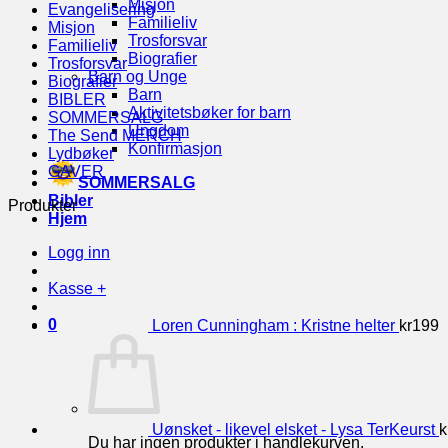
Misjon
Evangelisering
Familieliv
Misjon
Trosforsvar
Familieliv
Biografier
Trosforsvar
Barn og Unge
Biografier
Barn
BIBLER
Aktivitetsbøker for barn
SOMMERSALG
Ungdom
The Send MERCH
Konfirmasjon
Lydbøker
GAVER
SOMMERSALG
Bibler
Produkter
Hjem
Logg inn
Kasse
+
0
Loren Cunningham : Kristne helter
kr
199
Uønsket - likevel elsket - Lysa TerKeurst
k
Du har ingen produkter i handlekurven.