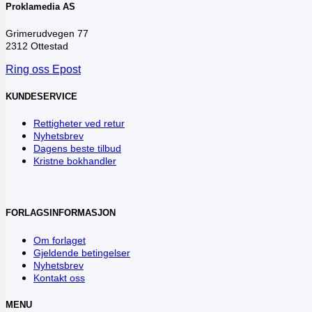
Proklamedia AS
Grimerudvegen 77
2312 Ottestad
Ring oss
Epost
KUNDESERVICE
Rettigheter ved retur
Nyhetsbrev
Dagens beste tilbud
Kristne bokhandler
FORLAGSINFORMASJON
Om forlaget
Gjeldende betingelser
Nyhetsbrev
Kontakt oss
MENU