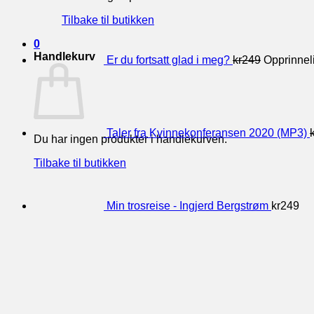
Tilbake til butikken
0
Handlekurv
Er du fortsatt glad i meg?
kr
249
Opprinneli
Taler fra Kvinnekonferansen 2020 (MP3)
Du har ingen produkter i handlekurven.
Tilbake til butikken
Min trosreise - Ingjerd Bergstrøm
kr
249