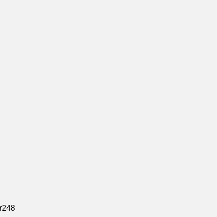
r
248