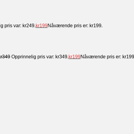
g pris var: kr249.
kr
199
Nåværende pris er: kr199.
kr
349
Opprinnelig pris var: kr349.
kr
199
Nåværende pris er: kr199