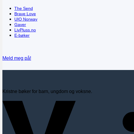
The Send
Brave Love
UIO Norway
Gaver
LivPluss.no
E-bøker
Meld meg på!
Kristne bøker for barn, ungdom og voksne.