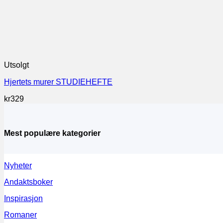
Utsolgt
Hjertets murer STUDIEHEFTE
kr
329
Mest populære kategorier
Nyheter
Andaktsboker
Inspirasjon
Romaner