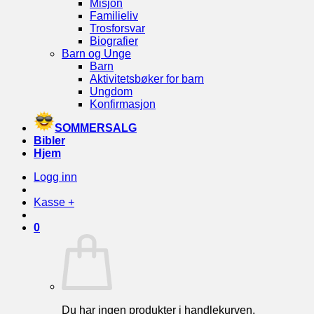
Misjon
Familieliv
Trosforsvar
Biografier
Barn og Unge
Barn
Aktivitetsbøker for barn
Ungdom
Konfirmasjon
SOMMERSALG
Bibler
Hjem
Logg inn
Kasse
+
0
Du har ingen produkter i handlekurven.