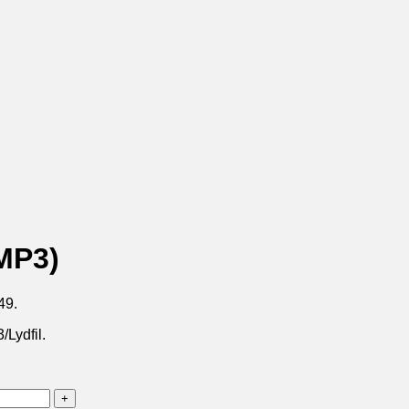
(MP3)
49.
Lydfil.