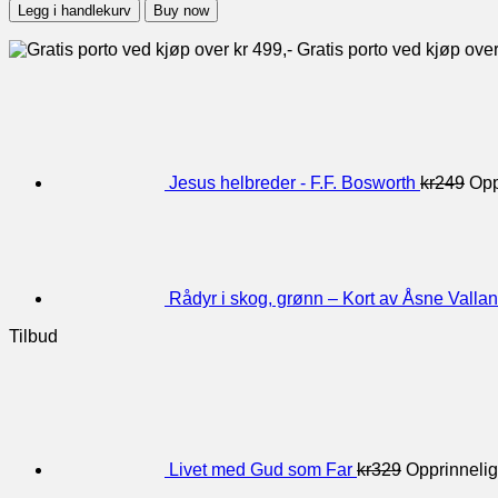
Legg i handlekurv
Buy now
Gratis porto ved kjøp over
Jesus helbreder - F.F. Bosworth
kr
249
Opp
Rådyr i skog, grønn – Kort av Åsne Vallan
Tilbud
Livet med Gud som Far
kr
329
Opprinnelig 