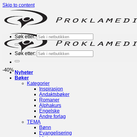
Skip to content
Søk etter:
Søk etter:
-40%
Nyheter
Bøker
Kategorier
Inspirasjon
Andaktsbøker
Romaner
Alphakurs
Engelske
Andre forlag
TEMA
Bønn
Evangelisering