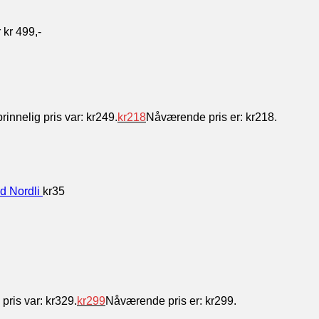
 kr 499,-
rinnelig pris var: kr249.
kr
218
Nåværende pris er: kr218.
d Nordli
kr
35
pris var: kr329.
kr
299
Nåværende pris er: kr299.