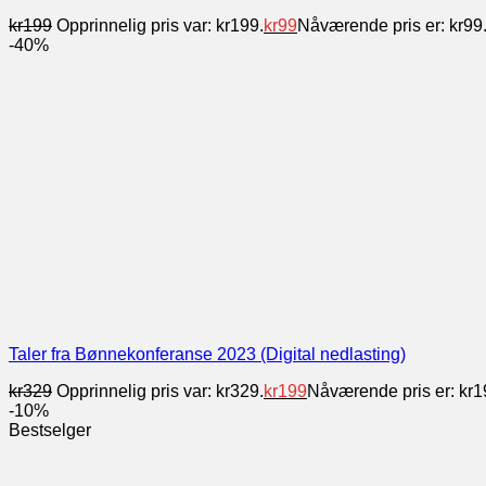
kr
199
Opprinnelig pris var: kr199.
kr
99
Nåværende pris er: kr99
-40%
Taler fra Bønnekonferanse 2023 (Digital nedlasting)
kr
329
Opprinnelig pris var: kr329.
kr
199
Nåværende pris er: kr1
-10%
Bestselger