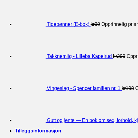
Tidebønner (E-bok)
kr
99
Opprinnelig pris 
Takknemlig - Lilleba Kapelrud
kr
299
Oppri
Vingeslag - Spencer familien nr. 1
kr
198
O
Gutt og jente — En bok om sex, forhold, kj
Tilleggsinformasjon