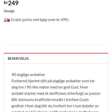
249
kr
Utsolgt
Gratis porto ved kjøp over kr 499,-
BESKRIVELSE
90 daglige andakter
Forbered hjertet ditt på daglige andakter som tar
deg inn i 90 rike møter med en god Gud. Hver
andakt starter med et skriftsted, etterfulgt av pastor
Bill Johnsons kraftfulle innsikt i å erfare Guds
godhet. Hver dag blir du invitert inn i nye dybder av
nærhet med Faderen, og får møte hans godhet som