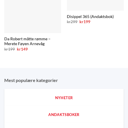
Disippel 365 (Andaktsbok)
Opprinnelig
Nåværende
kr
299
kr
199
pris
pris
var:
er:
kr299.
kr199.
Da Robert måtte rømme –
Merete Føyen Arnevåg
Opprinnelig
Nåværende
kr
199
kr
149
pris
pris
var:
er:
kr199.
kr149.
Mest populære kategorier
NYHETER
ANDAKTSBOKER