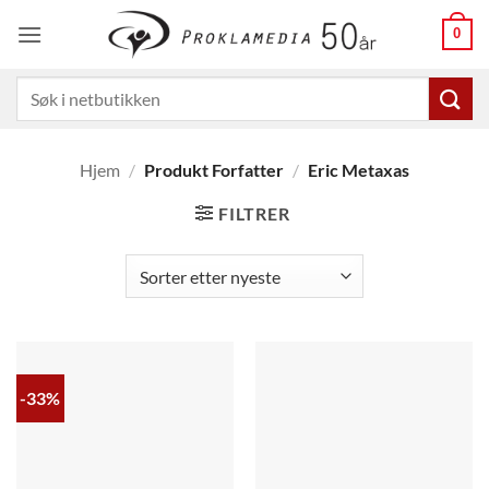
Skip
0
to
content
Søk
etter:
Hjem
/
Produkt Forfatter
/
Eric Metaxas
FILTRER
-33%