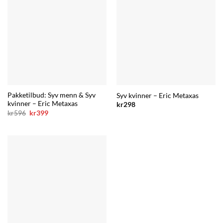
Pakketilbud: Syv menn & Syv
Syv kvinner – Eric Metaxas
kvinner – Eric Metaxas
kr
298
Opprinnelig
Nåværende
kr
596
kr
399
pris
pris
var:
er:
kr596.
kr399.