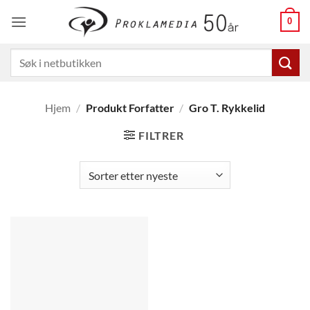
Skip
0
to
content
Søk
etter:
Hjem
/
Produkt Forfatter
/
Gro T. Rykkelid
FILTRER