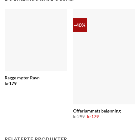
-40%
Ragge møter Ravn
kr
179
Offerlammets belønning
Opprinnelig
Nåværende
kr
299
kr
179
pris
pris
var:
er:
kr299.
kr179.
RELATERTE PRODUKTER