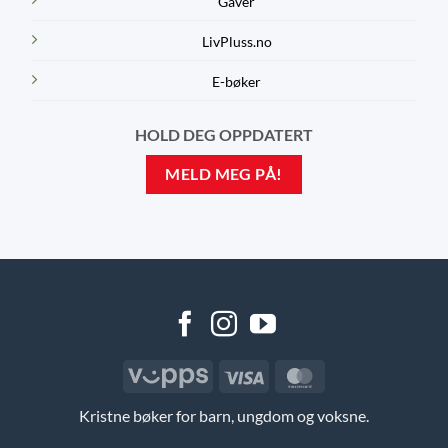
Gaver
LivPluss.no
E-bøker
HOLD DEG OPPDATERT
MELD MEG PÅ!
Vipps
Visa
MasterCard
Kristne bøker for barn, ungdom og voksne.