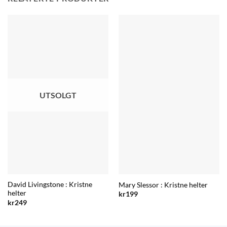
UTSOLGT
David Livingstone : Kristne
Mary Slessor : Kristne helter
helter
kr
199
kr
249