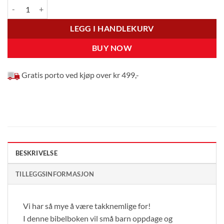
Min takkebibel : Takk Gud for venner og familie antall
LEGG I HANDLEKURV
BUY NOW
Gratis porto ved kjøp over kr 499,-
BESKRIVELSE
TILLEGGSINFORMASJON
Vi har så mye å være takknemlige for!
I denne bibelboken vil små barn oppdage og