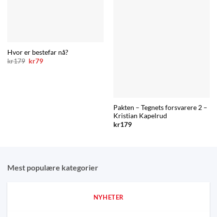
Hvor er bestefar nå?
Opprinnelig
Nåværende
kr
179
kr
79
pris
pris
var:
er:
kr179.
kr79.
Pakten – Tegnets forsvarere 2 –
Kristian Kapelrud
kr
179
Mest populære kategorier
NYHETER