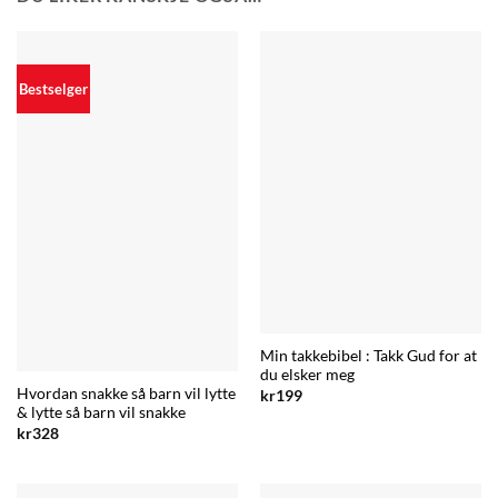
Bestselger
Min takkebibel : Takk Gud for at
du elsker meg
Hvordan snakke så barn vil lytte
kr
199
& lytte så barn vil snakke
kr
328