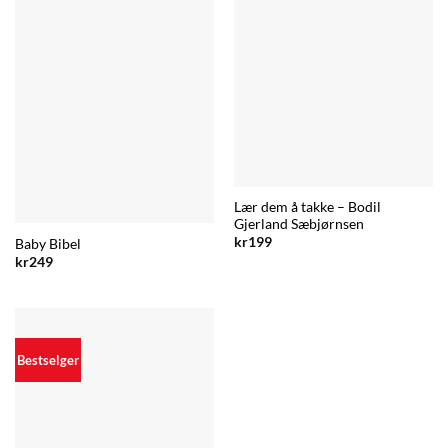
Lær dem å takke – Bodil
Gjerland Sæbjørnsen
kr
199
Baby Bibel
kr
249
Bestselger