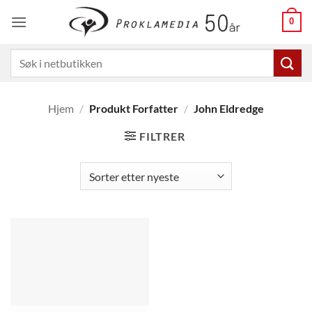
Skip
0
to
content
Søk
etter:
Hjem
/
Produkt Forfatter
/
John Eldredge
FILTRER