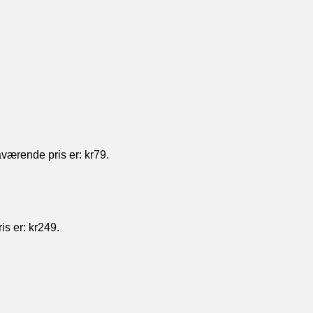
værende pris er: kr79.
s er: kr249.