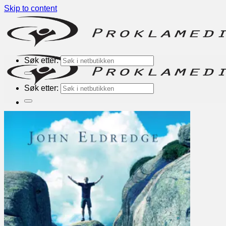
Skip to content
Søk etter:
Søk etter:
Nyheter
Bøker
Kategorier
Inspirasjon
Andaktsbøker
Romaner
Alphakurs
Engelske
Andre forlag
TEMA
Bønn
Evangelisering