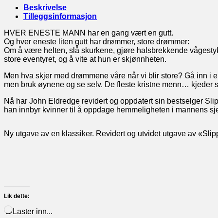
Beskrivelse
Tilleggsinformasjon
HVER ENESTE MANN har en gang vært en gutt.
Og hver eneste liten gutt har drømmer, store drømmer:
Om å være helten, slå skurkene, gjøre halsbrekkende vågestykke
store eventyret, og å vite at hun er skjønnheten.
Men hva skjer med drømmene våre når vi blir store? Gå inn i en
men bruk øynene og se selv. De fleste kristne menn… kjeder 
Nå har John Eldredge revidert og oppdatert sin bestselger Slipp
han innbyr kvinner til å oppdage hemmeligheten i mannens sjel
Ny utgave av en klassiker. Revidert og utvidet utgave av «Sli
Lik dette:
Laster inn...