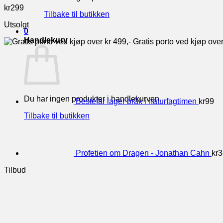
kr
299
Tilbake til butikken
Utsolgt
0
Handlekurv
Gratis porto ved kjøp over
Du har ingen produkter i handlekurven.
Bestefar lager bråk i naturfagtimen
kr
99
Tilbake til butikken
Profetien om Dragen - Jonathan Cahn
kr
3
Tilbud