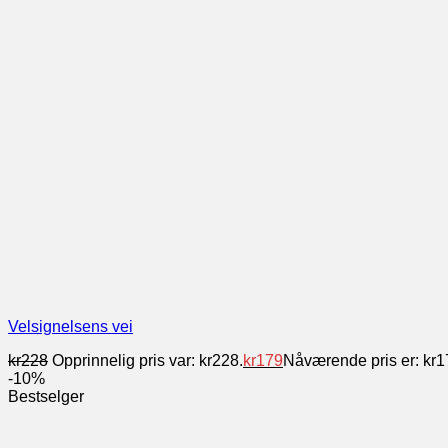
Velsignelsens vei
kr
228
Opprinnelig pris var: kr228.
kr
179
Nåværende pris er: kr1
-10%
Bestselger