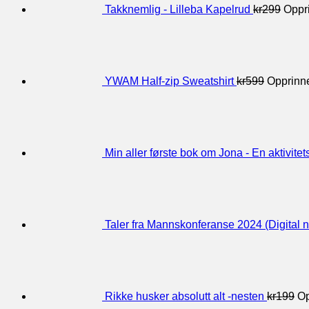
Takknemlig - Lilleba Kapelrud
kr
299
Oppri
YWAM Half-zip Sweatshirt
kr
599
Opprinne
Min aller første bok om Jona - En aktivite
Taler fra Mannskonferanse 2024 (Digital n
Rikke husker absolutt alt -nesten
kr
199
Op