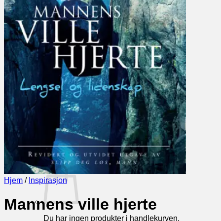
Misjon
Familieliv
Trosforsvar
Biografier
Barn og Unge
Barn
Aktivitetsbøker for barn
Ungdom
Konfirmasjon
SOMMERSALG
Bibler
Hjem
Logg inn
Kasse
+
0
Hjem
/
Inspirasjon
Mannens ville hjerte
Du har ingen produkter i handlekurven.