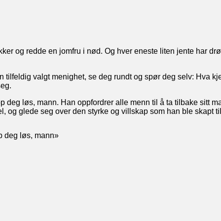
r og redde en jomfru i nød. Og hver eneste liten jente har drøm
 tilfeldig valgt menighet, se deg rundt og spør deg selv: Hva kj
seg.
 deg løs, mann. Han oppfordrer alle menn til å ta tilbake sitt ma
, og glede seg over den styrke og villskap som han ble skapt ti
pp deg løs, mann»