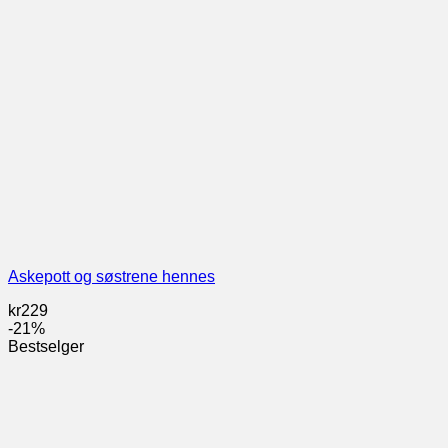
Askepott og søstrene hennes
kr
229
-21%
Bestselger