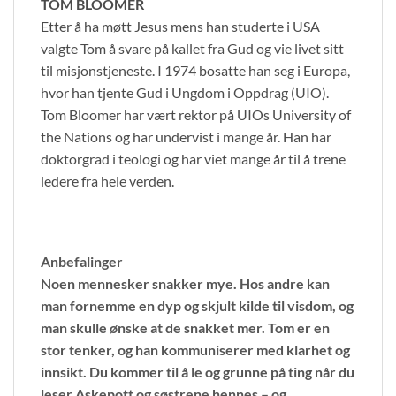
TOM BLOOMER
Etter å ha møtt Jesus mens han studerte i USA
valgte Tom å svare på kallet fra Gud og vie livet sitt
til misjonstjeneste. I 1974 bosatte han seg i Europa,
hvor han tjente Gud i Ungdom i Oppdrag (UIO).
Tom Bloomer har vært rektor på UIOs University of
the Nations og har undervist i mange år. Han har
doktorgrad i teologi og har viet mange år til å trene
ledere fra hele verden.
Anbefalinger
Noen mennesker snakker mye. Hos andre kan
man fornemme en dyp og skjult kilde til visdom, og
man skulle ønske at de snakket mer. Tom er en
stor tenker, og han kommuniserer med klarhet og
innsikt. Du kommer til å le og grunne på ting når du
leser Askepott og søstrene hennes – og