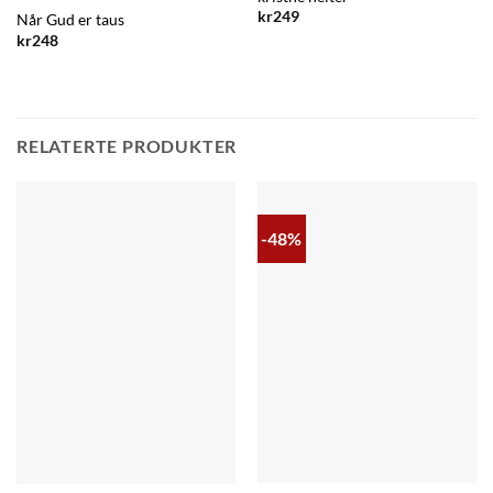
kr
249
Når Gud er taus
kr
248
RELATERTE PRODUKTER
-48%