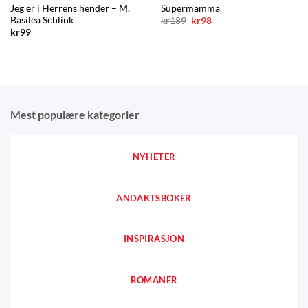
Supermamma
Jeg er i Herrens hender – M.
Basilea Schlink
Opprinnelig
Nåværende
kr
189
kr
98
pris
pris
kr
99
var:
er:
kr189.
kr98.
Mest populære kategorier
NYHETER
ANDAKTSBOKER
INSPIRASJON
ROMANER