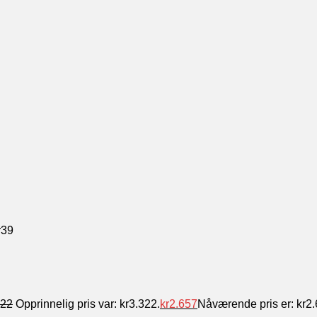
r
39
322
Opprinnelig pris var: kr3.322.
kr
2.657
Nåværende pris er: kr2.