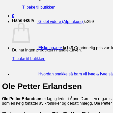
Tilbake til butikken
0
Handlekurv
Gi det videre (Alphakurs)
kr
299
Elske og ære
kr
149
Opprinnelig pris var: 
Du har ingen produkter i handlekurven.
Tilbake til butikken
Hvordan snakke så barn vil lytte & lytte så
Ole Petter Erlandsen
Ole Petter Erlandsen
er faglig leder i Åpne Dører, en organisa
som en ivrig forfatter av kronikker og debattinnlegg. Ole Petter