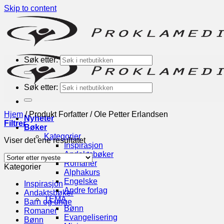
Skip to content
Søk etter:
Søk etter:
Hjem
/
Produkt Forfatter
/
Ole Petter Erlandsen
Nyheter
Filtrer
Bøker
Kategorier
Viser det ene resultatet
Inspirasjon
Andaktsbøker
Romaner
Kategorier
Alphakurs
Engelske
Inspirasjon
Andre forlag
Andaktsbøker
TEMA
Barn og unge
Bønn
Romaner
Evangelisering
Bønn