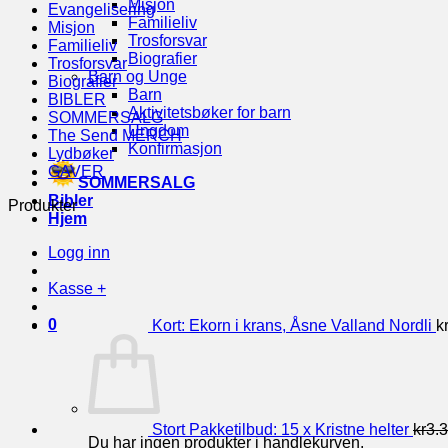
Misjon
Evangelisering
Familieliv
Misjon
Trosforsvar
Familieliv
Biografier
Trosforsvar
Barn og Unge
Biografier
Barn
BIBLER
Aktivitetsbøker for barn
SOMMERSALG
Ungdom
The Send MERCH
Konfirmasjon
Lydbøker
GAVER
SOMMERSALG
Bibler
Produkter
Hjem
Logg inn
Kasse
+
0
Kort: Ekorn i krans, Åsne Valland Nordli
k
Stort Pakketilbud: 15 x Kristne helter
kr
3.
Du har ingen produkter i handlekurven.