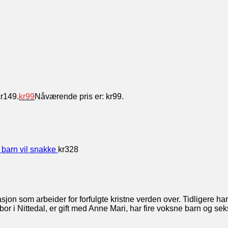
kr149.
kr
99
Nåværende pris er: kr99.
 barn vil snakke
kr
328
sjon som arbeider for forfulgte kristne verden over. Tidligere ha
 bor i Nittedal, er gift med Anne Mari, har fire voksne barn og se