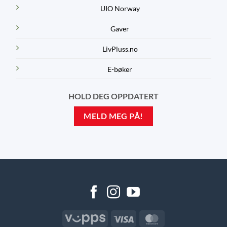
UIO Norway
Gaver
LivPluss.no
E-bøker
HOLD DEG OPPDATERT
MELD MEG PÅ!
Vipps
Visa
MasterCard