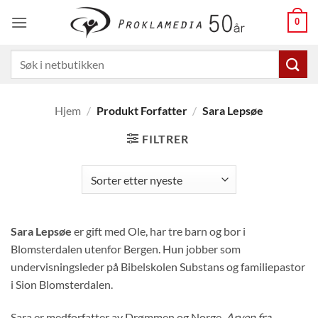
Skip
0
to
content
Søk
etter:
Hjem
/
Produkt Forfatter
/
Sara Lepsøe
FILTRER
Sara Lepsøe
er gift med Ole, har tre barn og bor i
Blomsterdalen utenfor Bergen. Hun jobber som
undervisningsleder på Bibelskolen Substans og familiepastor
i Sion Blomsterdalen.
Sara er medforfatter av Drømmen og Norge.
Arven fra