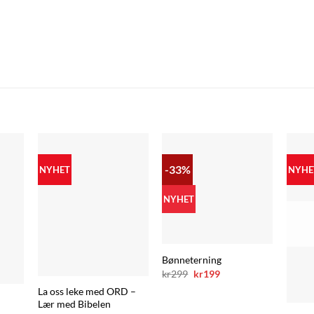
-33%
NYHET
NYHE
NYHET
Bønneterning
Opprinnelig
Nåværende
kr
299
kr
199
pris
pris
La oss leke med ORD –
var:
er:
kr299.
kr199.
Lær med Bibelen