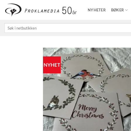
Skip
NYHETER
BØKER
to
content
Søk
etter:
NYHET