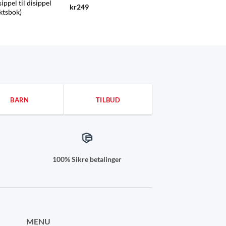
sippel til disippel
kr
249
ktsbok)
BARN
TILBUD
100% Sikre betalinger
MENU