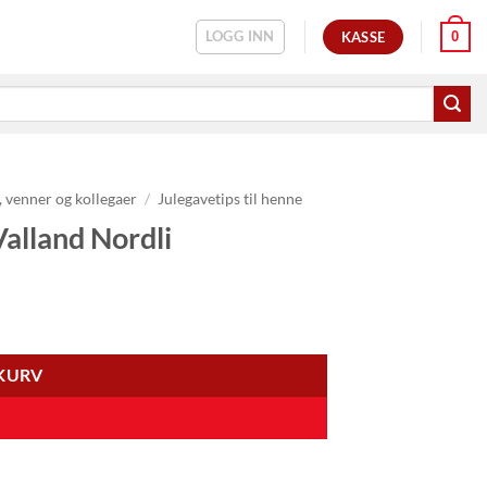
LOGG INN
0
KASSE
, venner og kollegaer
/
Julegavetips til henne
alland Nordli
EKURV