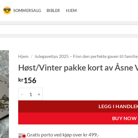
SOMMERSALG
BIBLER
HJEM
Hjem
/
Julegavetips 2025 – Finn den perfekte gaven til familie
Høst/Vinter pakke kort av Åsne V
156
kr
Høst/Vinter pakke kort av Åsne Valland Nordli antall
LEGG I HANDL
BUY NOW
Gratis porto ved kjøp over kr 499,-