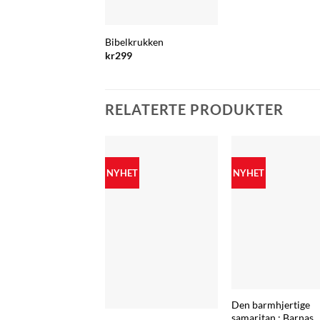
Bibelkrukken
kr
299
RELATERTE PRODUKTER
NYHET
NYHET
Den barmhjertige
samaritan : Barnas