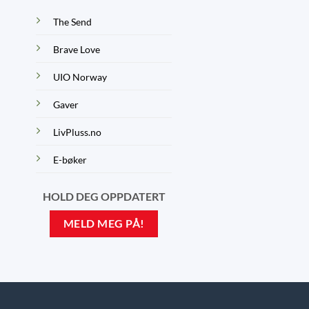
The Send
Brave Love
UIO Norway
Gaver
LivPluss.no
E-bøker
HOLD DEG OPPDATERT
MELD MEG PÅ!