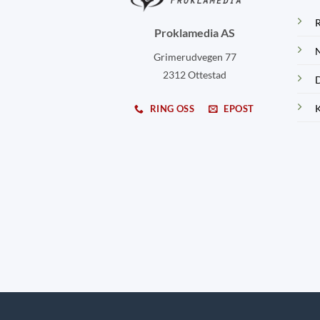
R
Proklamedia AS
N
Grimerudvegen 77
2312 Ottestad
D
K
RING OSS
EPOST