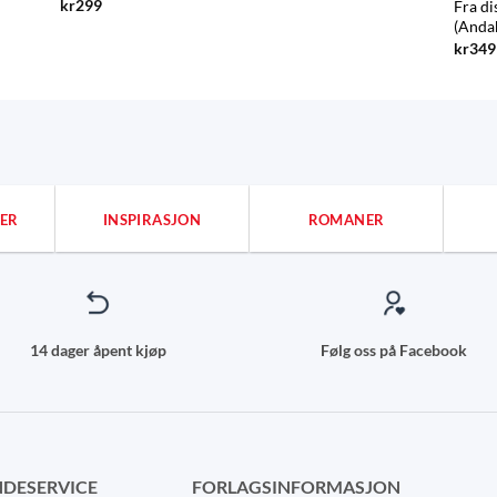
kr
299
Fra di
(Anda
kr
349
ER
INSPIRASJON
ROMANER
14 dager åpent kjøp
Følg oss på Facebook
DESERVICE
FORLAGSINFORMASJON