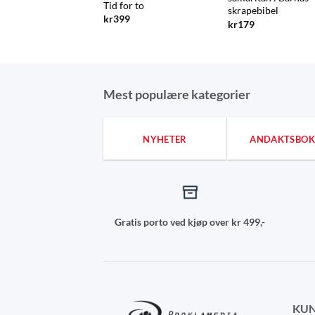
Tid for to
skrapebibel
kr
399
kr
179
Mest populære kategorier
NYHETER
ANDAKTSBOK
Gratis porto ved kjøp over kr 499,-
KUN