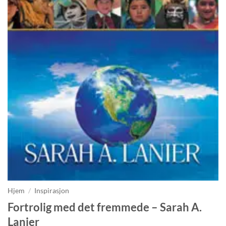
Hjem
/
Inspirasjon
Fortrolig med det fremmede – Sarah A.
Lanier