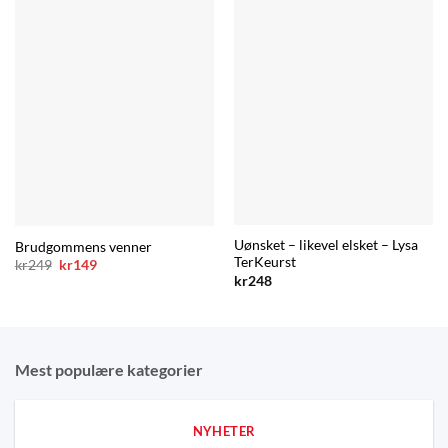
Uønsket – likevel elsket – Lysa
Brudgommens venner
TerKeurst
Opprinnelig
Nåværende
kr
249
kr
149
pris
pris
kr
248
var:
er:
kr249.
kr149.
Mest populære kategorier
NYHETER