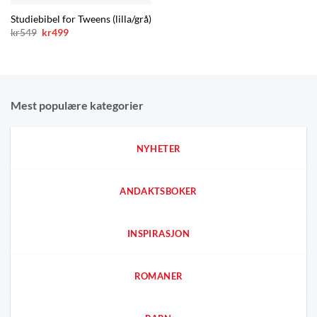
kr299.
kr199.
Studiebibel for Tweens (lilla/grå)
Opprinnelig
Nåværende
kr
549
kr
499
pris
pris
var:
er:
kr549.
kr499.
Mest populære kategorier
NYHETER
ANDAKTSBOKER
INSPIRASJON
ROMANER