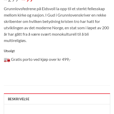
pris
pris
Grunnlovsfedrene på Eidsvoll la opp til et sterkt fellesskap
var:
er:
mellom kirke og nasjon. I Gud i Grunnlovenskriver en rekke
kr299.
kr99.
skribenter om hvilken betydning kristen tro har hatt for
utviklingen av det moderne Norge, en stat som i løpet av 200
år har gått fra å være svært monokulturell til å bli
multireligiøs.
Utsolgt
Gratis porto ved kjøp over kr 499,-
BESKRIVELSE