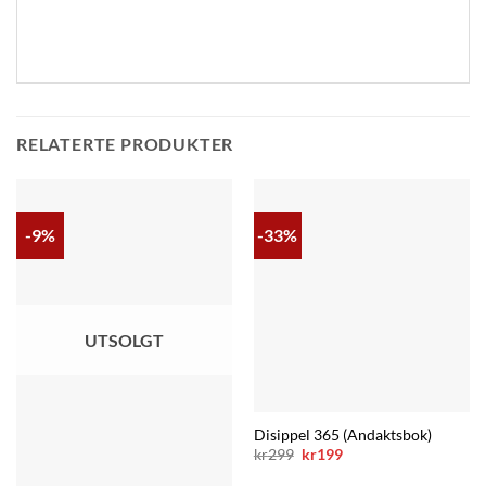
RELATERTE PRODUKTER
-9%
-33%
UTSOLGT
Disippel 365 (Andaktsbok)
Opprinnelig
Nåværende
kr
299
kr
199
pris
pris
var:
er: