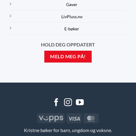
Gaver
LivPluss.no
E-bøker
HOLD DEG OPPDATERT
MELD MEG PÅ!
Vipps
Visa
MasterCard
Kristne bøker for barn, ungdom og voksne.