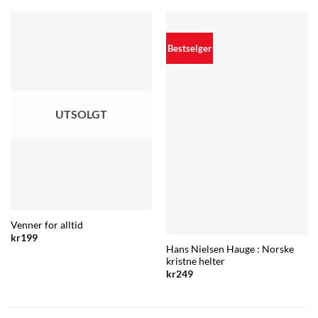
Bestselger
UTSOLGT
Venner for alltid
kr
199
Hans Nielsen Hauge : Norske
kristne helter
kr
249