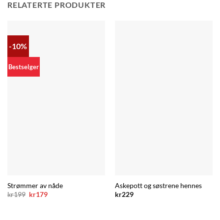
RELATERTE PRODUKTER
-10%
Bestselger
Strømmer av nåde
Askepott og søstrene hennes
Opprinnelig
Nåværende
kr
199
kr
179
kr
229
pris
pris
var:
er:
kr199.
kr179.