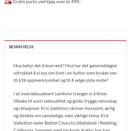
Gratis porto ved kjøp over kr 499,-
BESKRIVELSE
Hva betyr det å leve rent? Hva har det gammeldagse
uttrykket å si oss om livet i en kultur som bruker sex
til å få oppmerksomhet og til å selge siste mote?
I et overseksualisert samfunn trenger vi å finne
tilbake til sunn seksualitet og gode, trygge vennskap
og relasjoner. Kris Vallotton skriver morsomt, ærlig
og direkte om vanskelige, men viktige tema. Kris
Vallotton leder Bethel Churchs bibelskole i Redding,
California. Sammen med sin kone, Kathy, har han