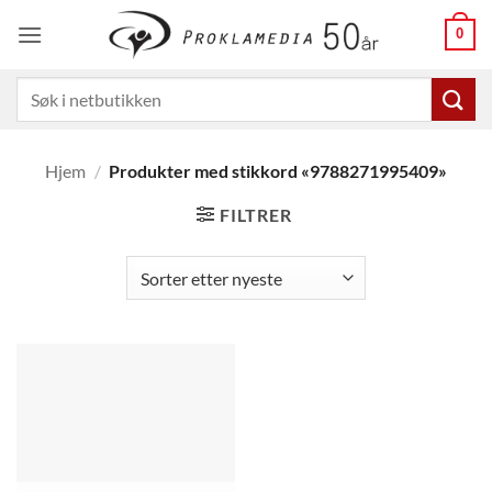
Skip
0
to
content
Søk
etter:
Hjem
/
Produkter med stikkord «9788271995409»
FILTRER