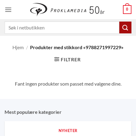
Skip
0
to
content
Søk
etter:
Hjem
/
Produkter med stikkord «9788271997229»
FILTRER
Fant ingen produkter som passet med valgene dine.
Mest populære kategorier
NYHETER