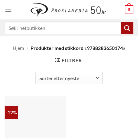
Skip
0
to
content
Søk
etter:
Hjem
/
Produkter med stikkord «9788283650174»
FILTRER
-12%