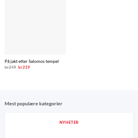
På jakt etter Salomos tempel
Opprinnelig
Nåværende
kr
249
kr
219
pris
pris
var:
er:
kr249.
kr219.
Mest populære kategorier
NYHETER